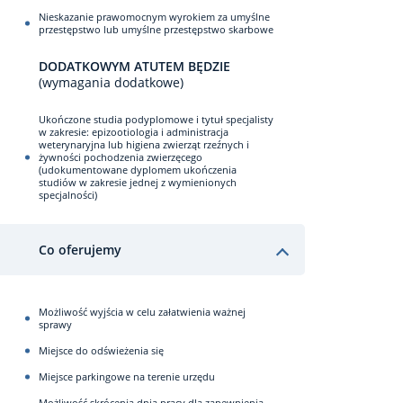
Nieskazanie prawomocnym wyrokiem za umyślne
przestępstwo lub umyślne przestępstwo skarbowe
DODATKOWYM ATUTEM BĘDZIE
(wymagania dodatkowe)
Ukończone studia podyplomowe i tytuł specjalisty
w zakresie: epizootiologia i administracja
weterynaryjna lub higiena zwierząt rzeźnych i
żywności pochodzenia zwierzęcego
(udokumentowane dyplomem ukończenia
studiów w zakresie jednej z wymienionych
specjalności)
Co oferujemy
Możliwość wyjścia w celu załatwienia ważnej
sprawy
Miejsce do odświeżenia się
Miejsce parkingowe na terenie urzędu
Możliwość skrócenia dnia pracy dla zapewnienia