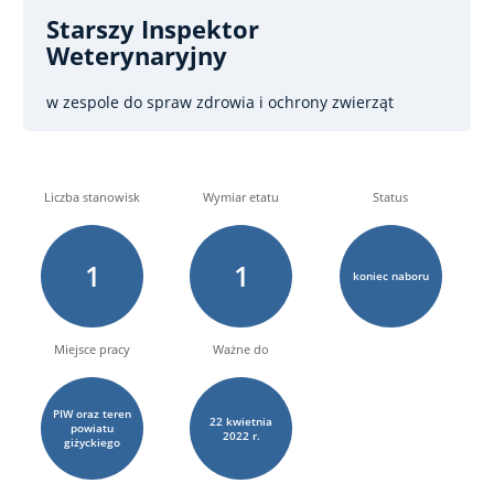
Starszy Inspektor
Weterynaryjny
w zespole do spraw zdrowia i ochrony zwierząt
Liczba stanowisk
Wymiar etatu
Status
1
1
koniec naboru
Miejsce pracy
Ważne do
PIW oraz teren
22
kwietnia
powiatu
2022 r.
giżyckiego