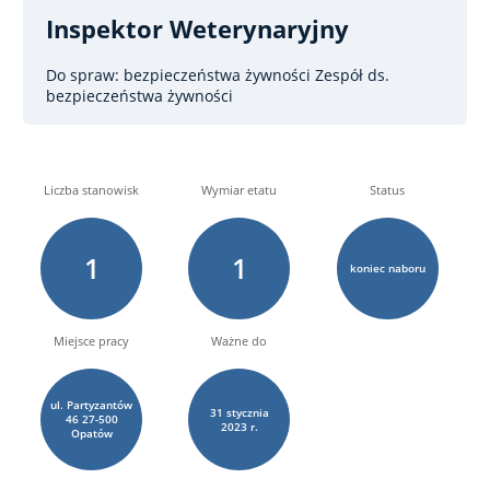
Inspektor Weterynaryjny
Do spraw: bezpieczeństwa żywności
Zespół ds.
bezpieczeństwa żywności
Liczba stanowisk
Wymiar etatu
Status
1
1
koniec naboru
Miejsce pracy
Ważne do
ul. Partyzantów
31
stycznia
46 27-500
2023 r.
Opatów