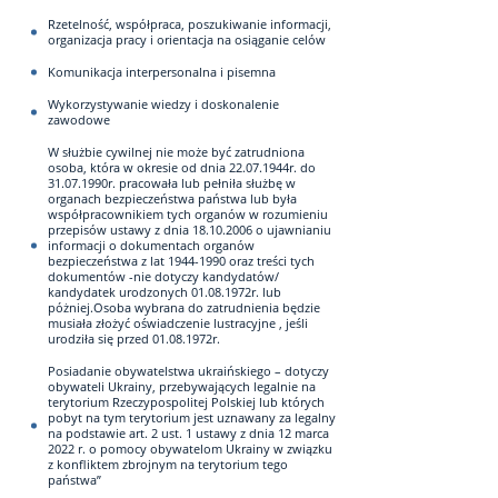
Rzetelność, współpraca, poszukiwanie informacji,
organizacja pracy i orientacja na osiąganie celów
Komunikacja interpersonalna i pisemna
Wykorzystywanie wiedzy i doskonalenie
zawodowe
W służbie cywilnej nie może być zatrudniona
osoba, która w okresie od dnia 22.07.1944r. do
31.07.1990r. pracowała lub pełniła służbę w
organach bezpieczeństwa państwa lub była
współpracownikiem tych organów w rozumieniu
przepisów ustawy z dnia 18.10.2006 o ujawnianiu
informacji o dokumentach organów
bezpieczeństwa z lat 1944-1990 oraz treści tych
dokumentów -nie dotyczy kandydatów/
kandydatek urodzonych 01.08.1972r. lub
póżniej.Osoba wybrana do zatrudnienia będzie
musiała złożyć oświadczenie lustracyjne , jeśli
urodziła się przed 01.08.1972r.
Posiadanie obywatelstwa ukraińskiego – dotyczy
obywateli Ukrainy, przebywających legalnie na
terytorium Rzeczypospolitej Polskiej lub których
pobyt na tym terytorium jest uznawany za legalny
na podstawie art. 2 ust. 1 ustawy z dnia 12 marca
2022 r. o pomocy obywatelom Ukrainy w związku
z konfliktem zbrojnym na terytorium tego
państwa”