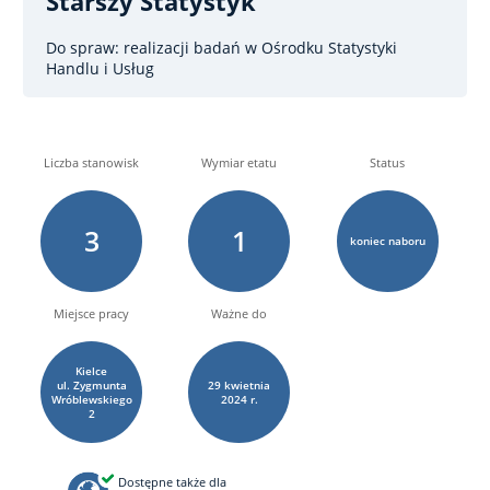
Starszy Statystyk
Do spraw: realizacji badań
w Ośrodku Statystyki
Handlu i Usług
Liczba stanowisk
Wymiar etatu
Status
3
1
koniec naboru
Miejsce pracy
Ważne do
Kielce
ul. Zygmunta
29
kwietnia
Wróblewskiego
2024 r.
2
Dostępne także dla