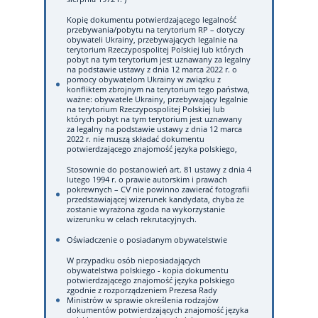
Kopię dokumentu potwierdzającego legalność
przebywania/pobytu na terytorium RP – dotyczy
obywateli Ukrainy, przebywających legalnie na
terytorium Rzeczypospolitej Polskiej lub których
pobyt na tym terytorium jest uznawany za legalny
na podstawie ustawy z dnia 12 marca 2022 r. o
pomocy obywatelom Ukrainy w związku z
konfliktem zbrojnym na terytorium tego państwa,
ważne: obywatele Ukrainy, przebywający legalnie
na terytorium Rzeczypospolitej Polskiej lub
których pobyt na tym terytorium jest uznawany
za legalny na podstawie ustawy z dnia 12 marca
2022 r. nie muszą składać dokumentu
potwierdzającego znajomość języka polskiego,
Stosownie do postanowień art. 81 ustawy z dnia 4
lutego 1994 r. o prawie autorskim i prawach
pokrewnych – CV nie powinno zawierać fotografii
przedstawiającej wizerunek kandydata, chyba że
zostanie wyrażona zgoda na wykorzystanie
wizerunku w celach rekrutacyjnych.
Oświadczenie o posiadanym obywatelstwie
W przypadku osób nieposiadających
obywatelstwa polskiego - kopia dokumentu
potwierdzającego znajomość języka polskiego
zgodnie z rozporządzeniem Prezesa Rady
Ministrów w sprawie określenia rodzajów
dokumentów potwierdzających znajomość języka