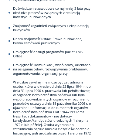
Doświadczenie zawodowe co najmniej 3 lata przy
obsłudze procesów związanych z realizacją
inwestycji budowlanych
Znajomość zagadnień związanych z eksploatacją
budynków
Dobra znajomość ustaw: Prawo budowlane,
Prawo zamówień publicznych
Umiejętność obsługi programów pakietu MS
Office
Umiejętność: komunikacji, współpracy, orientacja
na osiąganie celów, rozwiązywania problemów,
argumentowania, organizacji pracy
W służbie cywilnej nie może być zatrudniona
osoba, która w okresie od dnia 22 lipca 1944 r. do
dnia 31 lipca 1990 r. pracowała lub pełniła służbę
w organach bezpieczeństwa państwa lub była
współpracownikiem tych organów w rozumieniu
przepisów ustawy z dnia 18 października 2006 r. o
ujawnianiu informacji o dokumentach organów
bezpieczeństwa państwa z lat 1944–1990 oraz
treści tych dokumentów - nie dotyczy
kandydatek/kandydatów urodzonych 1 sierpnia
1972 r. lub później. Osoba wybrana do
zatrudnienia będzie musiała złożyć oświadczenie
lustracyjne, jeśli urodziła się przed 1 sierpnia 1972