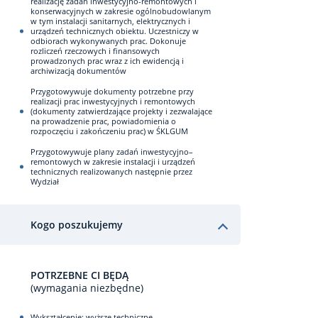
realizację zadań inwestycyjno-remontowych i
konserwacyjnych w zakresie ogólnobudowlanym
w tym instalacji sanitarnych, elektrycznych i
urządzeń technicznych obiektu. Uczestniczy w
odbiorach wykonywanych prac. Dokonuje
rozliczeń rzeczowych i finansowych
prowadzonych prac wraz z ich ewidencją i
archiwizacją dokumentów
Przygotowywuje dokumenty potrzebne przy
realizacji prac inwestycyjnych i remontowych
(dokumenty zatwierdzające projekty i zezwalające
na prowadzenie prac, powiadomienia o
rozpoczęciu i zakończeniu prac) w ŚKLGUM
Przygotowywuje plany zadań inwestycyjno–
remontowych w zakresie instalacji i urządzeń
technicznych realizowanych następnie przez
Wydział
Kogo poszukujemy
POTRZEBNE CI BĘDĄ
(wymagania niezbędne)
Wykształcenie: wyższe techniczne