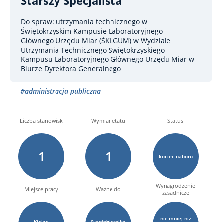
Starszy Specjalista
Do spraw: utrzymania technicznego w
Świętokrzyskim Kampusie Laboratoryjnego
Głównego Urzędu Miar (ŚKLGUM)
w Wydziale
Utrzymania Technicznego Świętokrzyskiego
Kampusu Laboratoryjnego Głównego Urzędu Miar w
Biurze Dyrektora Generalnego
#administracja publiczna
Liczba stanowisk
Wymiar etatu
Status
1
1
koniec naboru
Wynagrodzenie
Miejsce pracy
Ważne do
zasadnicze
nie mniej niż
Kielce,
9
października