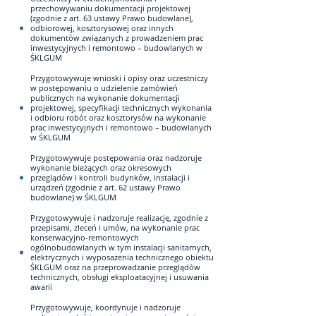
przechowywaniu dokumentacji projektowej
(zgodnie z art. 63 ustawy Prawo budowlane),
odbiorowej, kosztorysowej oraz innych
dokumentów związanych z prowadzeniem prac
inwestycyjnych i remontowo – budowlanych w
ŚKLGUM
Przygotowywuje wnioski i opisy oraz uczestniczy
w postępowaniu o udzielenie zamówień
publicznych na wykonanie dokumentacji
projektowej, specyfikacji technicznych wykonania
i odbioru robót oraz kosztorysów na wykonanie
prac inwestycyjnych i remontowo – budowlanych
w ŚKLGUM
Przygotowywuje postępowania oraz nadzoruje
wykonanie bieżących oraz okresowych
przeglądów i kontroli budynków, instalacji i
urządzeń (zgodnie z art. 62 ustawy Prawo
budowlane) w ŚKLGUM
Przygotowywuje i nadzoruje realizację, zgodnie z
przepisami, zleceń i umów, na wykonanie prac
konserwacyjno-remontowych
ogólnobudowlanych w tym instalacji sanitarnych,
elektrycznych i wyposażenia technicznego obiektu
ŚKLGUM oraz na przeprowadzanie przeglądów
technicznych, obsługi eksploatacyjnej i usuwania
awarii
Przygotowywuje, koordynuje i nadzoruje