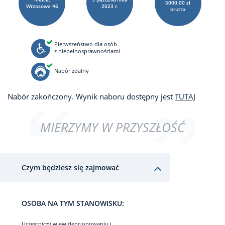
5000,00 zł
Wrzosowa 46
2023 r.
brutto
Pierwszeństwo dla osób
z niepełnosprawnościami
Nabór zdalny
Nabór zakończony. Wynik naboru dostępny jest
TUTAJ
MIERZYMY W PRZYSZŁOŚĆ
Czym będziesz się zajmować
OSOBA NA TYM STANOWISKU:
Uczestniczy w ewidencjonowaniu i