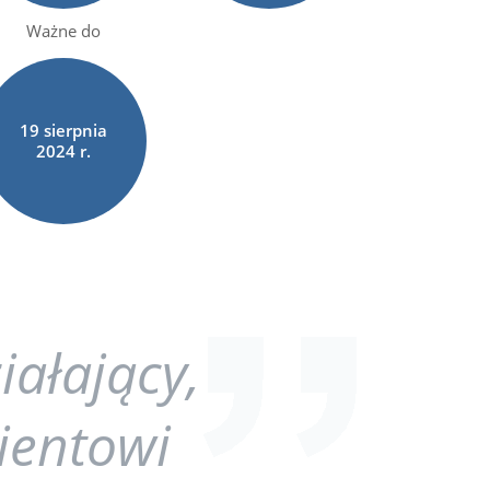
Ważne do
19
sierpnia
2024 r.
iałający,
lientowi