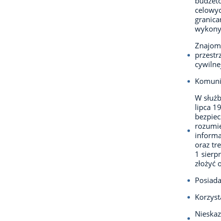
budżet
celowyc
granica
wykony
Znajomo
przestr
cywilne
Komuni
W służb
lipca 1
bezpie
rozumie
informa
oraz tr
1 sierp
złożyć 
Posiada
Korzyst
Nieska