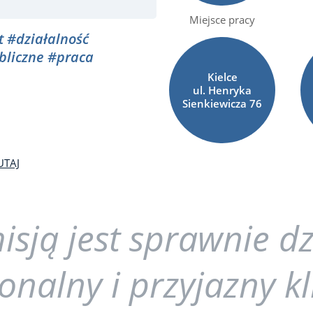
Miejsce pracy
t
#działalność
bliczne
#praca
Kielce
ul. Henryka
Sienkiewicza
76
UTAJ
sją jest sprawnie dz
onalny i przyjazny k