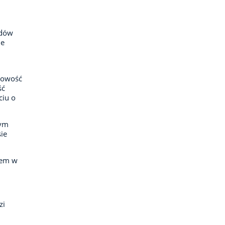
odów
ne
łowość
ść
ciu o
nym
ie
iem w
zi