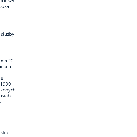
nduszy
poza
 służby
dnia 22
ganach
iu
–1990
dzonych
usiała
.
ślne