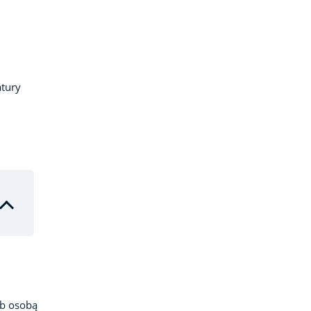
atury
ub osobą