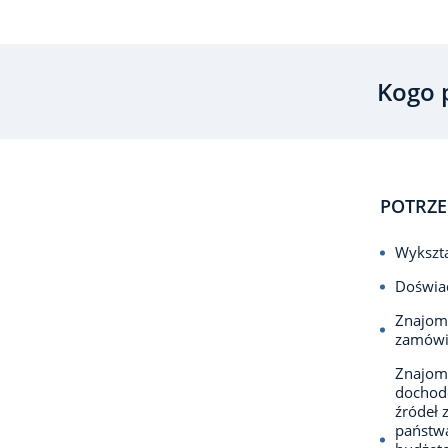
Kogo 
POTRZE
Wykszta
Doświad
Znajomo
zamówie
Znajomo
dochod
źródeł 
państwa