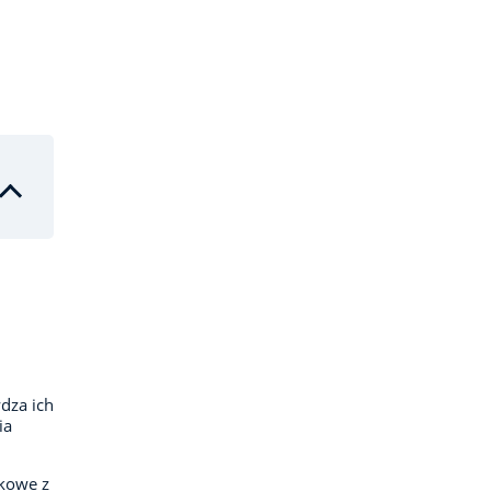
dza ich
ia
kowe z