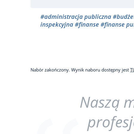
#administracja publiczna
#budże
inspekcyjna
#finanse
#finanse pu
Nabór zakończony. Wynik naboru dostępny jest
T
Naszą mi
profesj