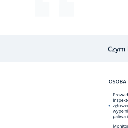
Czym 
OSOBA 
Prowadz
Inspekt
zgłosze
wypełni
paliwa i
Monito