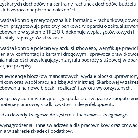
 uzyskanych dochodów na centralny rachunek dochodów budżetu
 lub zwraca nadpłacone należności.
owadza kontrolę merytoryczną lub formalno – rachunkową dow
ych, przygotowuje przelewy bankowe w oparciu o zaktualizowa
zebowanie w systemie TREZOR, dokonuje wypłat gotówkowych i
a stały zapas gotówki w kasie.
wadza kontrolę poleceń wyjazdu służbowego, weryfikuje prawid
enia w konfrontacji z kartami drogowymi, sprawdza prawidłowo
nia należności przysługujących z tytułu podróży służbowej w opar
ujące przepisy.
zi ewidencję bloczków mandatowych, wydaje bloczki uprawnio
ikom oraz współpracuje z Izbą Administracji Skarbowej w zakres
ebowania na nowe bloczki, rozliczeń i zwrotu wykorzystanych.
i sprawy administracyjno – gospodarcze związane z zaopatrzen
 materiały biurowe, środki czystości i dezynfekujące itp.
dza dowody księgowe do systemu finansowo – księgowego.
 wynagrodzenia i inne świadczenia dla pracowników oraz prowad
enia w zakresie składek i podatków.