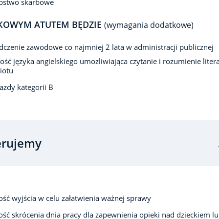
ępstwo skarbowe
KOWYM ATUTEM BĘDZIE
(wymagania dodatkowe)
czenie zawodowe co najmniej 2 lata w administracji publicznej
ść języka angielskiego umozliwiająca czytanie i rozumienie liter
iotu
azdy kategorii B
erujemy
ść wyjścia w celu załatwienia ważnej sprawy
ść skrócenia dnia pracy dla zapewnienia opieki nad dzieckiem l