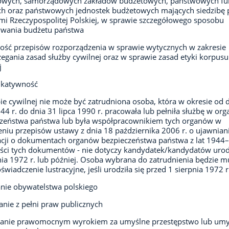
owych, samorządowych zakładów budżetowych, państwowych fu
h oraz państwowych jednostek budżetowych mających siedzibę 
mi Rzeczypospolitej Polskiej, w sprawie szczegółowego sposobu
wania budżetu państwa
ść przepisów rozporządzenia w sprawie wytycznych w zakresie
zegania zasad służby cywilnej oraz w sprawie zasad etyki korpusu
j
katywność
ie cywilnej nie może być zatrudniona osoba, która w okresie od 
944 r. do dnia 31 lipca 1990 r. pracowała lub pełniła służbę w or
czeństwa państwa lub była współpracownikiem tych organów w
niu przepisów ustawy z dnia 18 października 2006 r. o ujawnian
cji o dokumentach organów bezpieczeństwa państwa z lat 1944
eści tych dokumentów - nie dotyczy kandydatek/kandydatów uro
nia 1972 r. lub później. Osoba wybrana do zatrudnienia będzie m
oświadczenie lustracyjne, jeśli urodziła się przed 1 sierpnia 1972 r
nie obywatelstwa polskiego
anie z pełni praw publicznych
zanie prawomocnym wyrokiem za umyślne przestępstwo lub umy