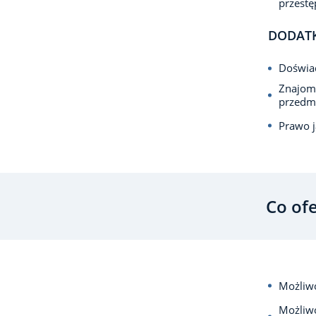
przest
DODAT
Doświad
Znajomo
przedm
Prawo j
Co of
Możliwo
Możliwo