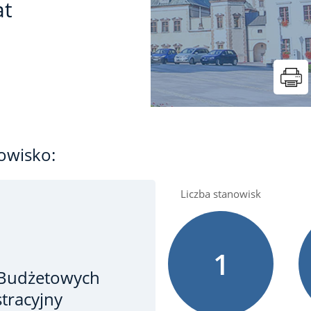
at
owisko:
Liczba stanowisk
1
-Budżetowych
tracyjny