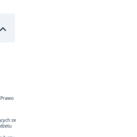
, Prawo
cych ze
udżetu