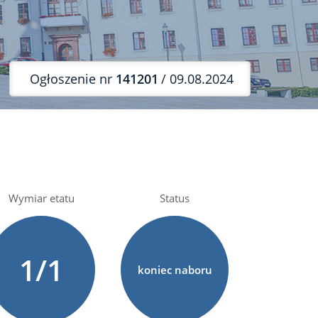
Ogłoszenie nr
141201
/ 09.08.2024
Wymiar etatu
Status
1/1
koniec naboru