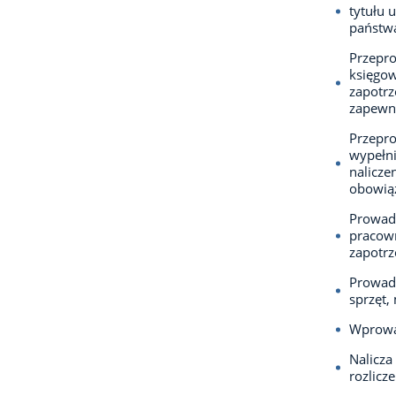
tytułu
państwa
Przepr
księgow
zapotr
zapewni
Przepro
wypełni
nalicze
obowiąz
Prowad
pracown
zapotrz
Prowadz
sprzęt,
Wprowa
Nalicza
rozlicz