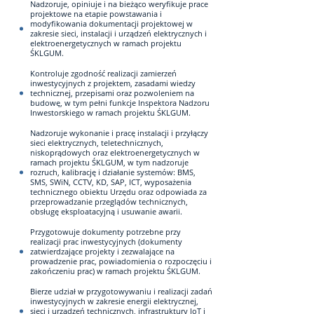
Nadzoruje, opiniuje i na bieżąco weryfikuje prace
projektowe na etapie powstawania i
modyfikowania dokumentacji projektowej w
zakresie sieci, instalacji i urządzeń elektrycznych i
elektroenergetycznych w ramach projektu
ŚKLGUM.
Kontroluje zgodność realizacji zamierzeń
inwestycyjnych z projektem, zasadami wiedzy
technicznej, przepisami oraz pozwoleniem na
budowę, w tym pełni funkcje Inspektora Nadzoru
Inwestorskiego w ramach projektu ŚKLGUM.
Nadzoruje wykonanie i pracę instalacji i przyłączy
sieci elektrycznych, teletechnicznych,
niskoprądowych oraz elektroenergetycznych w
ramach projektu ŚKLGUM, w tym nadzoruje
rozruch, kalibrację i działanie systemów: BMS,
SMS, SWiN, CCTV, KD, SAP, ICT, wyposażenia
technicznego obiektu Urzędu oraz odpowiada za
przeprowadzanie przeglądów technicznych,
obsługę eksploatacyjną i usuwanie awarii.
Przygotowuje dokumenty potrzebne przy
realizacji prac inwestycyjnych (dokumenty
zatwierdzające projekty i zezwalające na
prowadzenie prac, powiadomienia o rozpoczęciu i
zakończeniu prac) w ramach projektu ŚKLGUM.
Bierze udział w przygotowywaniu i realizacji zadań
inwestycyjnych w zakresie energii elektrycznej,
sieci i urządzeń technicznych, infrastruktury IoT i