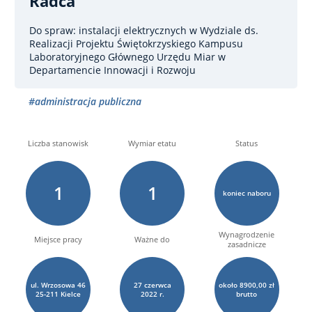
Radca
Do spraw: instalacji elektrycznych
w Wydziale ds.
Realizacji Projektu Świętokrzyskiego Kampusu
Laboratoryjnego Głównego Urzędu Miar w
Departamencie Innowacji i Rozwoju
#administracja publiczna
Liczba stanowisk
Wymiar etatu
Status
1
1
koniec naboru
Wynagrodzenie
Miejsce pracy
Ważne do
zasadnicze
ul. Wrzosowa 46
27
czerwca
około 8900,00 zł
25-211 Kielce
2022 r.
brutto