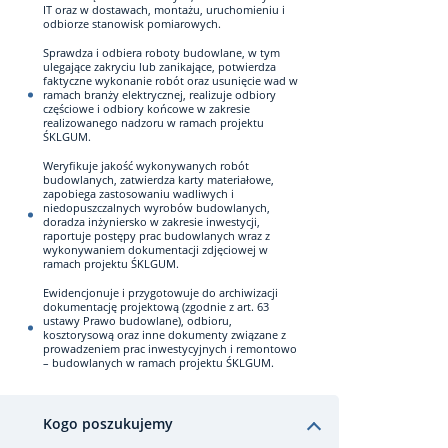
IT oraz w dostawach, montażu, uruchomieniu i
odbiorze stanowisk pomiarowych.
Sprawdza i odbiera roboty budowlane, w tym
ulegające zakryciu lub zanikające, potwierdza
faktyczne wykonanie robót oraz usunięcie wad w
ramach branży elektrycznej, realizuje odbiory
częściowe i odbiory końcowe w zakresie
realizowanego nadzoru w ramach projektu
ŚKLGUM.
Weryfikuje jakość wykonywanych robót
budowlanych, zatwierdza karty materiałowe,
zapobiega zastosowaniu wadliwych i
niedopuszczalnych wyrobów budowlanych,
doradza inżyniersko w zakresie inwestycji,
raportuje postępy prac budowlanych wraz z
wykonywaniem dokumentacji zdjęciowej w
ramach projektu ŚKLGUM.
Ewidencjonuje i przygotowuje do archiwizacji
dokumentację projektową (zgodnie z art. 63
ustawy Prawo budowlane), odbioru,
kosztorysową oraz inne dokumenty związane z
prowadzeniem prac inwestycyjnych i remontowo
– budowlanych w ramach projektu ŚKLGUM.
Kogo poszukujemy