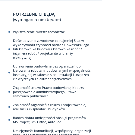
POTRZEBNE CI BĘDĄ
(wymagania niezbędne)
Wykształcenie: wyższe techniczne
Doświadczenie zawodowe co najmniej 5 lat w
wykonywaniu czynności nadzoru inwestorskiego
lub kierownika budowy / kierownika robót /
inżyniera robót / projektanta w branży
elektrycznej
Uprawnienia budowlane bez ograniczeń do
kierowania robotami budowlanymi w specjalności
instalacyjnej w zakresie sieci, instalacji i urządzeń
elektrycznych i elektroenergetycznych
Znajomość ustaw: Prawo budowlane, Kodeks
postępowania administracyjnego, Prawo
zamówień publicznych
Znajomość zagadnień z zakresu projektowania,
realizacji i eksploatacji budynków
Bardzo dobra umiejętności obsługi programów
MS Project, MS Office, AutoCad
Umiejętność: komunikacji, współpracy, organizacji
pracy, podejmowania decyzji i ponoszenia