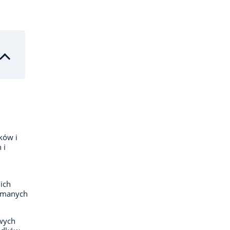
ków i
 i
ich
zymanych
wych