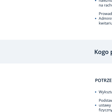
należn
na rac
Prowadz
Adminis
kwitar
Kogo 
POTRZE
Wykszta
Podsta
ustawy
fizyczn