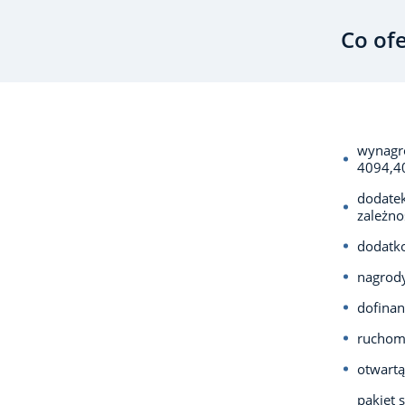
Co of
wynagr
4094,40
dodatek
zależno
dodatko
nagrody
dofinan
ruchomy
otwartą
pakiet 