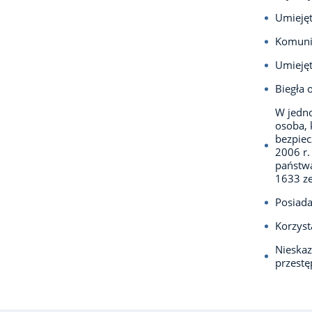
Umiejęt
Komuni
Umiejęt
Biegła 
W jedno
osoba, 
bezpiec
2006 r.
państwa
1633 ze
Posiada
Korzyst
Nieska
przest