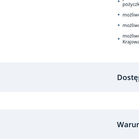
pożyczk
możliwo
możliw
możliwo
Krajową
Dostę
Warun