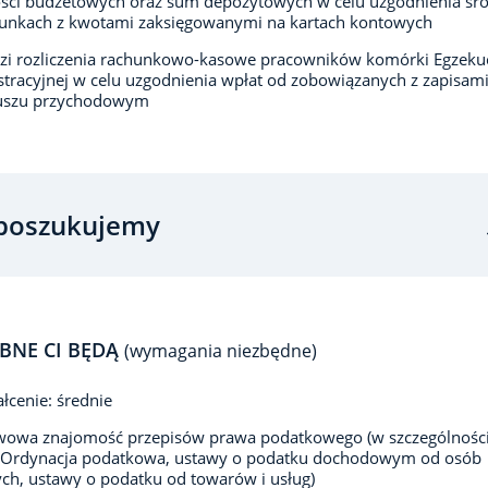
ości budżetowych oraz sum depozytowych w celu uzgodnienia ś
hunkach z kwotami zaksięgowanymi na kartach kontowych
i rozliczenia rachunkowo-kasowe pracowników komórki Egzekuc
tracyjnej w celu uzgodnienia wpłat od zobowiązanych z zapisam
iuszu przychodowym
poszukujemy
BNE CI BĘDĄ
(wymagania niezbędne)
łcenie: średnie
wowa znajomość przepisów prawa podatkowego (w szczególności
 Ordynacja podatkowa, ustawy o podatku dochodowym od osób
ych, ustawy o podatku od towarów i usług)