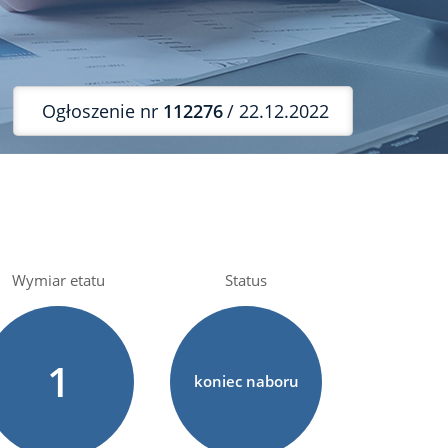
Ogłoszenie nr
112276
/ 22.12.2022
Wymiar etatu
Status
1
koniec naboru