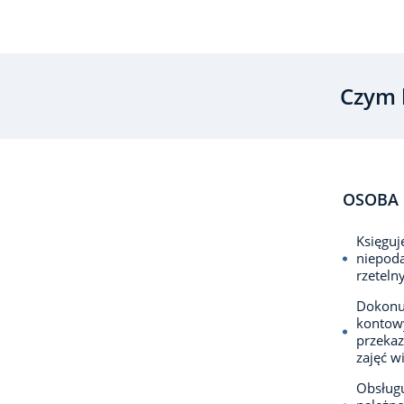
Czym 
OSOBA 
Księguj
niepoda
rzeteln
Dokonuj
kontowy
przeka
zajęć w
Obsług