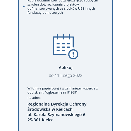
Kopia dokumentów potwierdzających odbycie
szkoleń dot. rozliczania projektów
dofinansowywanych ze środków UE i innych
funduszy pomocowych
Aplikuj
do
11
lutego
2022
W formie papierowej
i w zamkniętej kopercie z
dopiskiem: "ogłoszenie nr 91989"
na adres:
Regionalna Dyrekcja Ochrony
Środowiska w Kielcach
ul. Karola Szymanowskiego 6
25-361 Kielce