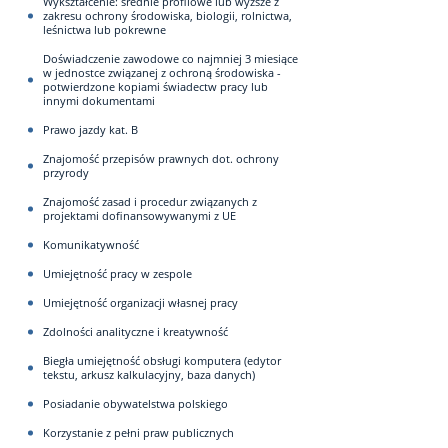
Wykształcenie: średnie profilowe lub wyższe z
zakresu ochrony środowiska, biologii, rolnictwa,
leśnictwa lub pokrewne
Doświadczenie zawodowe co najmniej 3 miesiące
w jednostce związanej z ochroną środowiska -
potwierdzone kopiami świadectw pracy lub
innymi dokumentami
Prawo jazdy kat. B
Znajomość przepisów prawnych dot. ochrony
przyrody
Znajomość zasad i procedur związanych z
projektami dofinansowywanymi z UE
Komunikatywność
Umiejętność pracy w zespole
Umiejętność organizacji własnej pracy
Zdolności analityczne i kreatywność
Biegła umiejętność obsługi komputera (edytor
tekstu, arkusz kalkulacyjny, baza danych)
Posiadanie obywatelstwa polskiego
Korzystanie z pełni praw publicznych