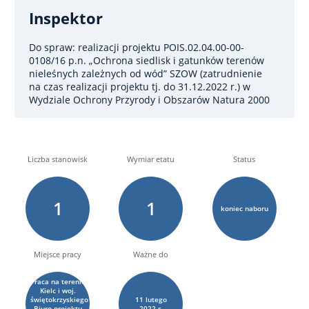
Inspektor
Do spraw: realizacji projektu POIS.02.04.00-00-
0108/16 p.n. „Ochrona siedlisk i gatunków terenów
nieleśnych zależnych od wód” SZOW (zatrudnienie
na czas realizacji projektu tj. do 31.12.2022 r.)
w
Wydziale Ochrony Przyrody i Obszarów Natura 2000
Liczba stanowisk
Wymiar etatu
Status
1
1
koniec naboru
Miejsce pracy
Ważne do
Praca na terenie
Kielc i woj.
świętokrzyskiego
11
lutego
Biuro projektu
2022 r.