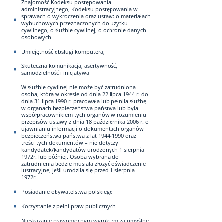
Znajomość Kodeksu postępowania
administracyjnego, Kodeksu postępowania w
sprawach o wykroczenia oraz ustaw: o materiałach
wybuchowych przeznaczonych do użytku
cywilnego, o służbie cywilnej, o ochronie danych
osobowych
Umiejętność obsługi komputera,
Skuteczna komunikacja, asertywność,
samodzielność i inicjatywa
W służbie cywilnej nie może być zatrudniona
osoba, która w okresie od dnia 22 lipca 1944 r. do
dnia 31 lipca 1990 r. pracowała lub pełniła służbę
w organach bezpieczeństwa państwa lub była
współpracownikiem tych organów w rozumieniu
przepisów ustawy z dnia 18 października 2006 r. o
ujawnianiu informacji o dokumentach organów
bezpieczeństwa państwa z lat 1944-1990 oraz
treści tych dokumentów – nie dotyczy
kandydatek/kandydatów urodzonych 1 sierpnia
1972r. lub później. Osoba wybrana do
zatrudnienia będzie musiała złożyć oświadczenie
lustracyjne, jeśli urodziła się przed 1 sierpnia
1972r.
Posiadanie obywatelstwa polskiego
Korzystanie z pełni praw publicznych
Nieskazanie prawomocnym wyrokiem za umyślne