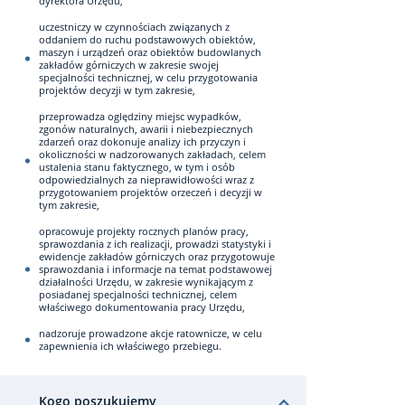
dyrektora Urzędu,
uczestniczy w czynnościach związanych z
oddaniem do ruchu podstawowych obiektów,
maszyn i urządzeń oraz obiektów budowlanych
zakładów górniczych w zakresie swojej
specjalności technicznej, w celu przygotowania
projektów decyzji w tym zakresie,
przeprowadza oględziny miejsc wypadków,
zgonów naturalnych, awarii i niebezpiecznych
zdarzeń oraz dokonuje analizy ich przyczyn i
okoliczności w nadzorowanych zakładach, celem
ustalenia stanu faktycznego, w tym i osób
odpowiedzialnych za nieprawidłowości wraz z
przygotowaniem projektów orzeczeń i decyzji w
tym zakresie,
opracowuje projekty rocznych planów pracy,
sprawozdania z ich realizacji, prowadzi statystyki i
ewidencje zakładów górniczych oraz przygotowuje
sprawozdania i informacje na temat podstawowej
działalności Urzędu, w zakresie wynikającym z
posiadanej specjalności technicznej, celem
właściwego dokumentowania pracy Urzędu,
nadzoruje prowadzone akcje ratownicze, w celu
zapewnienia ich właściwego przebiegu.
Kogo poszukujemy