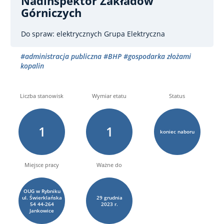
Nadinspektor Zakładów
Górniczych
Do spraw: elektrycznych
Grupa Elektryczna
#administracja publiczna
#BHP
#gospodarka złożami
kopalin
Liczba stanowisk
Wymiar etatu
Status
1
1
koniec naboru
Miejsce pracy
Ważne do
OUG w Rybniku
ul. Świerklańska
29
grudnia
54 44-264
2023 r.
Jankowice