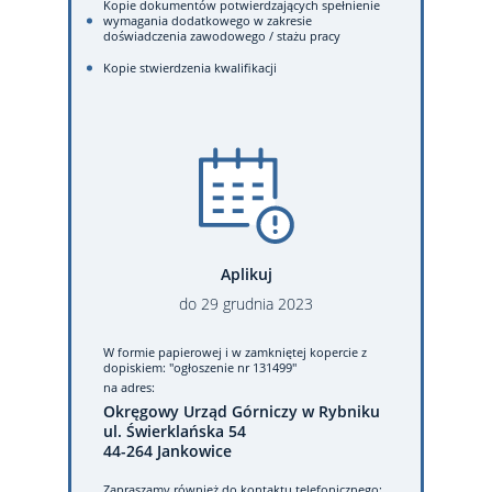
Kopie dokumentów potwierdzających spełnienie
wymagania dodatkowego w zakresie
doświadczenia zawodowego / stażu pracy
Kopie stwierdzenia kwalifikacji
Aplikuj
do
29
grudnia
2023
W formie papierowej
i w zamkniętej kopercie z
dopiskiem: "ogłoszenie nr 131499"
na adres:
Okręgowy Urząd Górniczy w Rybniku
ul. Świerklańska 54
44-264 Jankowice
Zapraszamy również do kontaktu telefonicznego: