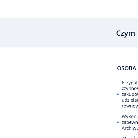
Czym 
OSOBA 
Przygot
czynnoś
zakupów
udziela
równowa
Wykonuj
zapewn
Archiw