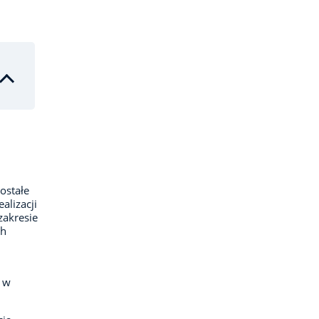
ostałe
alizacji
zakresie
ch
 w