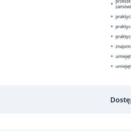
przeszk
zamówi
praktyc
praktyc
prakty
znajomo
umiejęt
umiejęt
Dostę