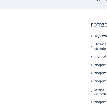
POTRZE
Wykszta
Doświad
stronie
przeszk
znajomo
znajom
znajomo
znajomo
adminis
znajomo