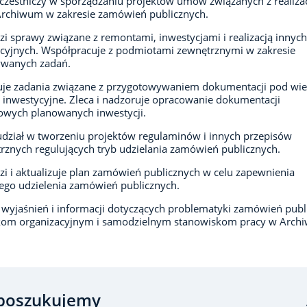
zestniczy w sporządzaniu projektów umów związanych z realiza
Archiwum w zakresie zamówień publicznych.
i sprawy związane z remontami, inwestycjami i realizacją innyc
cyjnych. Współpracuje z podmiotami zewnętrznymi w zakresie
wanych zadań.
e zadania związane z przygotowywaniem dokumentacji pod wiel
 inwestycyjne. Zleca i nadzoruje opracowanie dokumentacji
owych planowanych inwestycji.
udział w tworzeniu projektów regulaminów i innych przepisów
znych regulujących tryb udzielania zamówień publicznych.
i i aktualizuje plan zamówień publicznych w celu zapewnienia
go udzielenia zamówień publicznych.
 wyjaśnień i informacji dotyczących problematyki zamówień publ
om organizacyjnym i samodzielnym stanowiskom pracy w Arch
poszukujemy