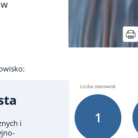
 w
owisko:
Liczba stanowisk
sta
1
nych i
yjno-