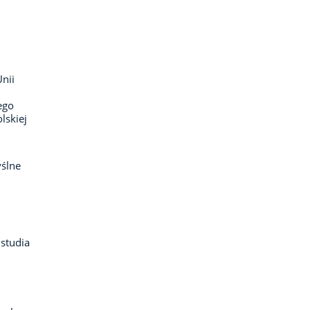
nii
ego
lskiej
ślne
 studia