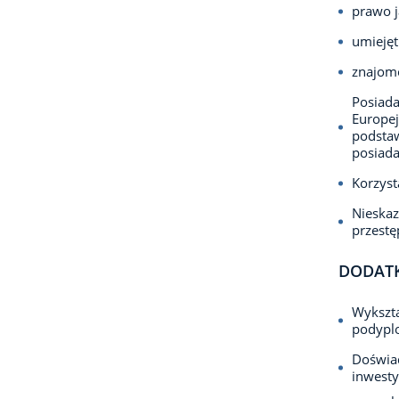
prawo j
umiejęt
znajomo
Posiada
Europej
podsta
posiada
Korzyst
Nieska
przest
DODAT
Wykszta
podypl
Doświa
inwesty