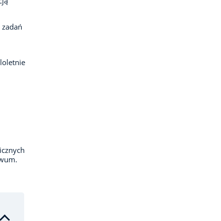
cją
h zadań
oletnie
icznych
iwum.