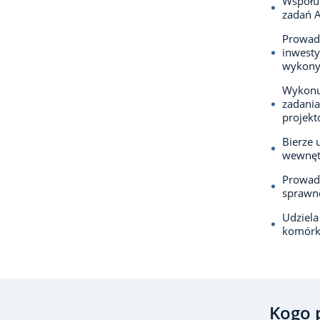
Współuc
zadań 
Prowadz
inwesty
wykony
Wykonuj
zadania
projekt
Bierze 
wewnętr
Prowadz
sprawne
Udziela
komórk
Kogo 