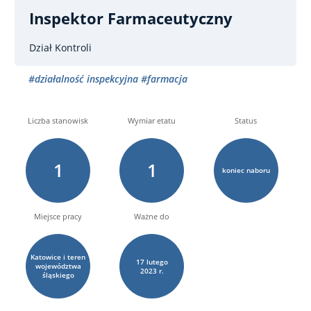
Inspektor Farmaceutyczny
Dział Kontroli
#działalność inspekcyjna
#farmacja
Liczba stanowisk
Wymiar etatu
Status
1
1
koniec naboru
Miejsce pracy
Ważne do
Katowice i teren
17
lutego
województwa
2023 r.
śląskiego