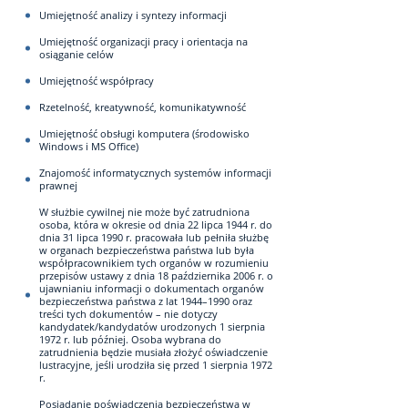
Umiejętność analizy i syntezy informacji
Umiejętność organizacji pracy i orientacja na
osiąganie celów
Umiejętność współpracy
Rzetelność, kreatywność, komunikatywność
Umiejętność obsługi komputera (środowisko
Windows i MS Office)
Znajomość informatycznych systemów informacji
prawnej
W służbie cywilnej nie może być zatrudniona
osoba, która w okresie od dnia 22 lipca 1944 r. do
dnia 31 lipca 1990 r. pracowała lub pełniła służbę
w organach bezpieczeństwa państwa lub była
współpracownikiem tych organów w rozumieniu
przepisów ustawy z dnia 18 października 2006 r. o
ujawnianiu informacji o dokumentach organów
bezpieczeństwa państwa z lat 1944–1990 oraz
treści tych dokumentów – nie dotyczy
kandydatek/kandydatów urodzonych 1 sierpnia
1972 r. lub później. Osoba wybrana do
zatrudnienia będzie musiała złożyć oświadczenie
lustracyjne, jeśli urodziła się przed 1 sierpnia 1972
r.
Posiadanie poświadczenia bezpieczeństwa w