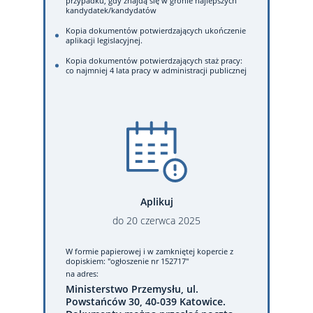
przypadku, gdy znajdą się w gronie najlepszych
kandydatek/kandydatów
Kopia dokumentów potwierdzających ukończenie
aplikacji legislacyjnej.
Kopia dokumentów potwierdzających staż pracy:
co najmniej 4 lata pracy w administracji publicznej
Aplikuj
do
20
czerwca
2025
W formie papierowej
i w zamkniętej kopercie z
dopiskiem: "ogłoszenie nr 152717"
na adres:
Ministerstwo Przemysłu, ul.
Powstańców 30, 40-039 Katowice.