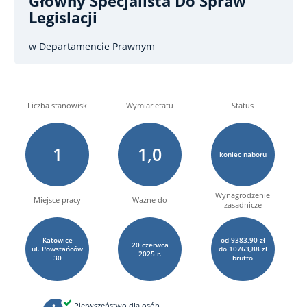
Główny Specjalista Do Spraw
Legislacji
w Departamencie Prawnym
Liczba stanowisk
Wymiar etatu
Status
1
1,0
koniec naboru
Wynagrodzenie
Miejsce pracy
Ważne do
zasadnicze
Katowice
od 9383,90 zł
20
czerwca
ul. Powstańców
do 10763,88 zł
2025 r.
30
brutto
Pierwszeństwo dla osób