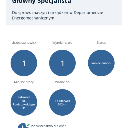
Główny Specjalista
Do spraw: maszyn i urządzeń
w Departamencie
Energomechanicznym
Liczba stanowisk
Wymiar etatu
Status
1
1
koniec naboru
Miejsce pracy
Ważne do
Katowice
ul.
14
czerwca
Poniatowskiego
2024 r.
31
Pierwszeństwo dla osób