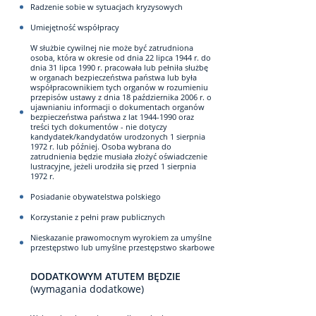
Radzenie sobie w sytuacjach kryzysowych
Umiejętność współpracy
W służbie cywilnej nie może być zatrudniona
osoba, która w okresie od dnia 22 lipca 1944 r. do
dnia 31 lipca 1990 r. pracowała lub pełniła służbę
w organach bezpieczeństwa państwa lub była
współpracownikiem tych organów w rozumieniu
przepisów ustawy z dnia 18 października 2006 r. o
ujawnianiu informacji o dokumentach organów
bezpieczeństwa państwa z lat 1944-1990 oraz
treści tych dokumentów - nie dotyczy
kandydatek/kandydatów urodzonych 1 sierpnia
1972 r. lub później. Osoba wybrana do
zatrudnienia będzie musiała złożyć oświadczenie
lustracyjne, jeżeli urodziła się przed 1 sierpnia
1972 r.
Posiadanie obywatelstwa polskiego
Korzystanie z pełni praw publicznych
Nieskazanie prawomocnym wyrokiem za umyślne
przestępstwo lub umyślne przestępstwo skarbowe
DODATKOWYM ATUTEM BĘDZIE
(wymagania dodatkowe)