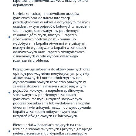
raportów dla kierownictwa WUG oraz dyrektora
departamentu.
Udziela konsultacji pracownikom urzędów
górniczych oraz dostarcza informacji
przedsiębiorcom w zakresie dotyczącym maszyn i
urządzeń, w tym pojazdów kołowych z napędem
spalinowym, stosowanych w podziemnych
zakładach górniczych, maszyn i urządzeń
stosowanych podczas poszukiwania lub
wydobywania kopalin otworami wiertniczymi,
maszyn do wydobywania kopalin w zakładach
odkrywkowych oraz urządzeń dźwignicowych i
ciśnieniowych w celu wyboru właściwego
rozwiązania problemu.
Przygotowuje założenia do aktów prawnych oraz
opiniuje pod względem merytorycznym projekty
aktów prawnych i norm technicznych w celu
wypracowania nowych rozwiązań prawnych w
zakresie stosowania maszyn i urządzeń, w tym
pojazdów kołowych z napędem spalinowym,
stosowanych w podziemnych zakładach
górniczych, maszyn i urządzeń stosowanych
podczas poszukiwania lub wydobywania kopalin
otworami wiertniczymi, maszyn do wydobywania
kopalin w zakładach odkrywkowych oraz
urządzeń dźwignicowych i ciśnieniowych.
Bierze udział w badaniach mających na celu
ustalenie stanów faktycznych i przyczyn grożącego
niebezpieczeństwa lub wypadku zaistniałego w