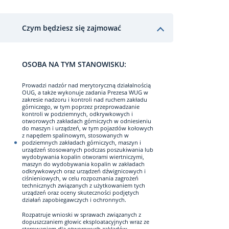
Czym będziesz się zajmować
OSOBA NA TYM STANOWISKU:
Prowadzi nadzór nad merytoryczną działalnością
OUG, a także wykonuje zadania Prezesa WUG w
zakresie nadzoru i kontroli nad ruchem zakładu
górniczego, w tym poprzez przeprowadzanie
kontroli w podziemnych, odkrywkowych i
otworowych zakładach górniczych w odniesieniu
do maszyn i urządzeń, w tym pojazdów kołowych
z napędem spalinowym, stosowanych w
podziemnych zakładach górniczych, maszyn i
urządzeń stosowanych podczas poszukiwania lub
wydobywania kopalin otworami wiertniczymi,
maszyn do wydobywania kopalin w zakładach
odkrywkowych oraz urządzeń dźwignicowych i
ciśnieniowych, w celu rozpoznania zagrożeń
technicznych związanych z użytkowaniem tych
urządzeń oraz oceny skuteczności podjętych
działań zapobiegawczych i ochronnych.
Rozpatruje wnioski w sprawach związanych z
dopuszczaniem głowic eksploatacyjnych wraz ze
sterowaniem dla otworowych zakładów