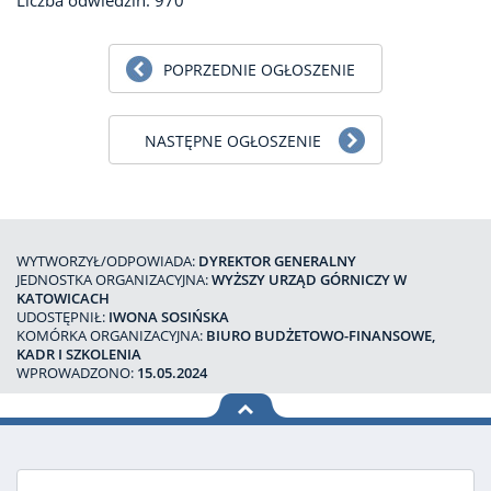
Liczba odwiedzin: 970
POPRZEDNIE OGŁOSZENIE
NASTĘPNE OGŁOSZENIE
WYTWORZYŁ/ODPOWIADA:
DYREKTOR GENERALNY
JEDNOSTKA ORGANIZACYJNA:
WYŻSZY URZĄD GÓRNICZY W
KATOWICACH
UDOSTĘPNIŁ:
IWONA SOSIŃSKA
KOMÓRKA ORGANIZACYJNA:
BIURO BUDŻETOWO-FINANSOWE,
KADR I SZKOLENIA
WPROWADZONO:
15.05.2024
na górę
strony