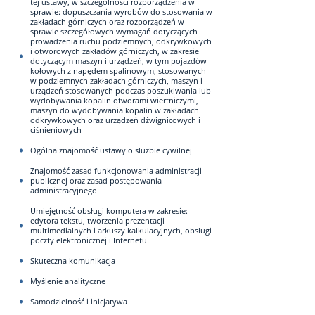
tej ustawy, w szczególności rozporządzenia w
sprawie: dopuszczania wyrobów do stosowania w
zakładach górniczych oraz rozporządzeń w
sprawie szczegółowych wymagań dotyczących
prowadzenia ruchu podziemnych, odkrywkowych
i otworowych zakładów górniczych, w zakresie
dotyczącym maszyn i urządzeń, w tym pojazdów
kołowych z napędem spalinowym, stosowanych
w podziemnych zakładach górniczych, maszyn i
urządzeń stosowanych podczas poszukiwania lub
wydobywania kopalin otworami wiertniczymi,
maszyn do wydobywania kopalin w zakładach
odkrywkowych oraz urządzeń dźwignicowych i
ciśnieniowych
Ogólna znajomość ustawy o służbie cywilnej
Znajomość zasad funkcjonowania administracji
publicznej oraz zasad postępowania
administracyjnego
Umiejętność obsługi komputera w zakresie:
edytora tekstu, tworzenia prezentacji
multimedialnych i arkuszy kalkulacyjnych, obsługi
poczty elektronicznej i Internetu
Skuteczna komunikacja
Myślenie analityczne
Samodzielność i inicjatywa