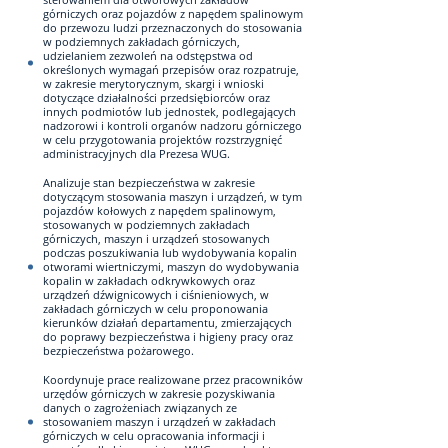
górniczych oraz pojazdów z napędem spalinowym
do przewozu ludzi przeznaczonych do stosowania
w podziemnych zakładach górniczych,
udzielaniem zezwoleń na odstępstwa od
określonych wymagań przepisów oraz rozpatruje,
w zakresie merytorycznym, skargi i wnioski
dotyczące działalności przedsiębiorców oraz
innych podmiotów lub jednostek, podlegających
nadzorowi i kontroli organów nadzoru górniczego
w celu przygotowania projektów rozstrzygnięć
administracyjnych dla Prezesa WUG.
Analizuje stan bezpieczeństwa w zakresie
dotyczącym stosowania maszyn i urządzeń, w tym
pojazdów kołowych z napędem spalinowym,
stosowanych w podziemnych zakładach
górniczych, maszyn i urządzeń stosowanych
podczas poszukiwania lub wydobywania kopalin
otworami wiertniczymi, maszyn do wydobywania
kopalin w zakładach odkrywkowych oraz
urządzeń dźwignicowych i ciśnieniowych, w
zakładach górniczych w celu proponowania
kierunków działań departamentu, zmierzających
do poprawy bezpieczeństwa i higieny pracy oraz
bezpieczeństwa pożarowego.
Koordynuje prace realizowane przez pracowników
urzędów górniczych w zakresie pozyskiwania
danych o zagrożeniach związanych ze
stosowaniem maszyn i urządzeń w zakładach
górniczych w celu opracowania informacji i