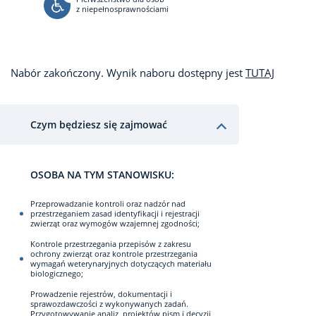
z niepełnosprawnościami
Nabór zakończony. Wynik naboru dostępny jest
TUTAJ
Czym będziesz się zajmować
OSOBA NA TYM STANOWISKU:
Przeprowadzanie kontroli oraz nadzór nad
przestrzeganiem zasad identyfikacji i rejestracji
zwierząt oraz wymogów wzajemnej zgodności;
Kontrole przestrzegania przepisów z zakresu
ochrony zwierząt oraz kontrole przestrzegania
wymagań weterynaryjnych dotyczących materiału
biologicznego;
Prowadzenie rejestrów, dokumentacji i
sprawozdawczości z wykonywanych zadań.
Przygotowywanie analiz, projektów pism i decyzji,