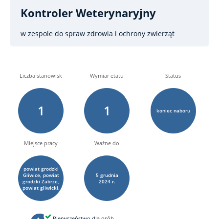
Kontroler Weterynaryjny
w zespole do spraw zdrowia i ochrony zwierząt
Liczba stanowisk
Wymiar etatu
Status
1
1
koniec naboru
Miejsce pracy
Ważne do
powiat grodzki
Gliwice, powiat
5
grudnia
grodzki Zabrze,
2024 r.
powiat gliwicki.
Pierwszeństwo dla osób