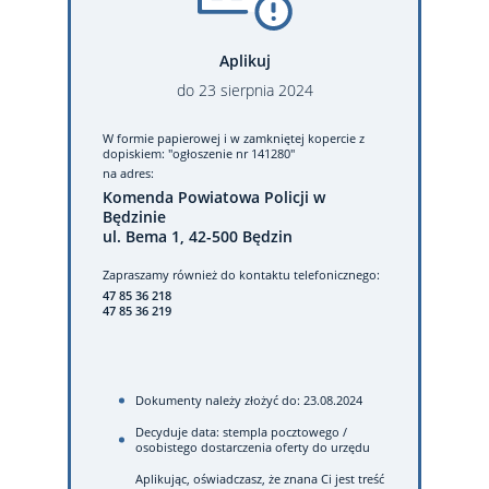
Aplikuj
do
23
sierpnia
2024
W formie papierowej
i w zamkniętej kopercie z
dopiskiem: "ogłoszenie nr 141280"
na adres:
Komenda Powiatowa Policji w
Będzinie
ul. Bema 1, 42-500 Będzin
Zapraszamy również do kontaktu telefonicznego:
47 85 36 218
47 85 36 219
Dokumenty należy złożyć do: 23.08.2024
Decyduje data: stempla pocztowego /
osobistego dostarczenia oferty do urzędu
Aplikując, oświadczasz, że znana Ci jest treść