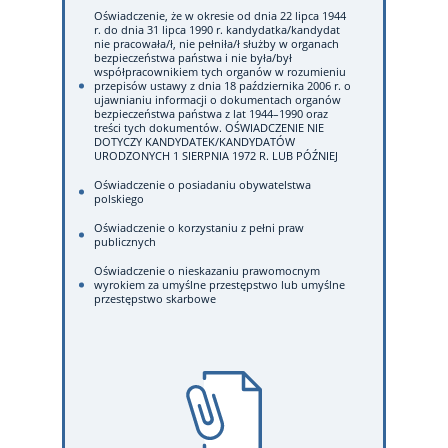
Oświadczenie, że w okresie od dnia 22 lipca 1944
r. do dnia 31 lipca 1990 r. kandydatka/kandydat
nie pracowała/ł, nie pełniła/ł służby w organach
bezpieczeństwa państwa i nie była/był
współpracownikiem tych organów w rozumieniu
przepisów ustawy z dnia 18 października 2006 r. o
ujawnianiu informacji o dokumentach organów
bezpieczeństwa państwa z lat 1944–1990 oraz
treści tych dokumentów. OŚWIADCZENIE NIE
DOTYCZY KANDYDATEK/KANDYDATÓW
URODZONYCH 1 SIERPNIA 1972 R. LUB PÓŹNIEJ
Oświadczenie o posiadaniu obywatelstwa
polskiego
Oświadczenie o korzystaniu z pełni praw
publicznych
Oświadczenie o nieskazaniu prawomocnym
wyrokiem za umyślne przestępstwo lub umyślne
przestępstwo skarbowe