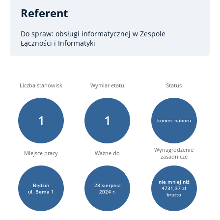
Referent
Do spraw: obsługi informatycznej
w Zespole
Łączności i Informatyki
Liczba stanowisk
Wymiar etatu
Status
1
1
koniec naboru
Wynagrodzenie
Miejsce pracy
Ważne do
zasadnicze
nie mniej niż
Będzin
23
sierpnia
4731,37 zł
ul. Bema
1
2024 r.
brutto