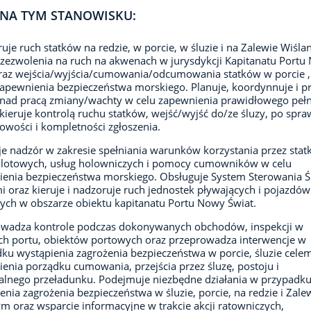
NA TYM STANOWISKU:
uje ruch statków na redzie, w porcie, w śluzie i na Zalewie Wiśl
zezwolenia na ruch na akwenach w jurysdykcji Kapitanatu Portu
raz wejścia/wyjścia/cumowania/odcumowania statków w porcie , 
apewnienia bezpieczeństwa morskiego. Planuje, koordynnuje i p
nad pracą zmiany/wachty w celu zapewnienia prawidłowego pełn
 kieruje kontrolą ruchu statków, wejść/wyjść do/ze śluzy, po spr
owości i kompletności zgłoszenia.
e nadzór w zakresie spełniania warunków korzystania przez statk
ilotowych, usług holowniczych i pomocy cumowników w celu
enia bezpieczeństwa morskiego. Obsługuje System Sterowania Ś
 oraz kieruje i nadzoruje ruch jednostek pływających i pojazdów
ch w obszarze obiektu kapitanatu Portu Nowy Świat.
owadza kontrole podczas dokonywanych obchodów, inspekcji w
ch portu, obiektów portowych oraz przeprowadza interwencje w
ku wystąpienia zagrożenia bezpieczeństwa w porcie, śluzie cele
enia porządku cumowania, przejścia przez śluzę, postoju i
lnego przeładunku. Podejmuje niezbędne działania w przypadk
enia zagrożenia bezpieczeństwa w śluzie, porcie, na redzie i Zale
m oraz wsparcie informacyjne w trakcie akcji ratowniczych,