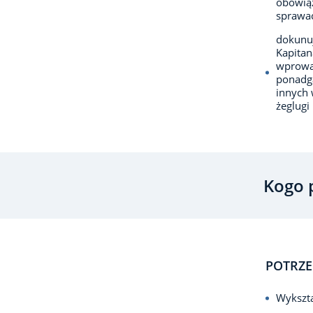
obowiąz
sprawa
dokunuj
Kapitan
wprowad
ponadg
innych
żeglugi
Kogo 
POTRZE
Wykszta