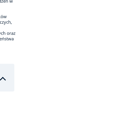
dzeń w
nków
czych,
ch oraz
zeństwa