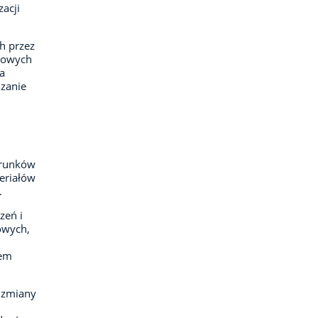
acji
h przez
rtowych
a
dzanie
arunków
eriałów
.
zeń i
owych,
lem
 zmiany
i