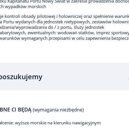
ku Kapitanatu Portu Nowy Świat w zakresie prowadzenia docho
ch wypadków morskich
e kontroli obsady pilotowej i holowniczej oraz spełnienie waru
a Portu wydanych dla jednostek nietypowych, zestawów holowni
zania/wyprowadzania do / z portu, śluzy jednostek
abarytowych, ewentualnych: wodowań statków, imprez sportowy
 warunków wymaganych przepisami w celu zapewnienia bezpiec
poszukujemy
BNE CI BĘDĄ
(wymagania niezbędne)
łcenie: wyższe morskie na kierunku nawigacyjnym