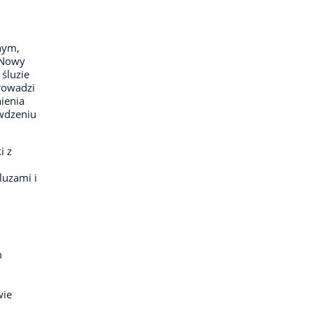
anym,
 Nowy
śluzie
rowadzi
ienia
awdzeniu
i z
luzami i
m
u
wie