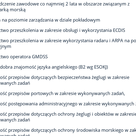
czenie zawodowe co najmniej 2 lata w obszarze związanym z
arką morską
 na poziomie zarządzania w dziale pokładowym
two przeszkolenia w zakresie obsługi i wykorzystania ECDIS
two przeszkolenia w zakresie wykorzystania radaru i ARPA na p
yjnym
ctwo operatora GMDSS
dobra znajomość języka angielskiego (B2 wg ESOKJ)
ść przepisów dotyczących bezpieczeństwa żeglugi w zakresie
wanych zadań
ość przepisów portowych w zakresie wykonywanych zadań,
ość postępowania administracyjnego w zakresie wykonywanych
ść przepisów dotyczących ochrony żeglugi i obiektów w zakresi
wanych zadań
ść przepisów dotyczących ochrony środowiska morskiego w zak
wanych zadań