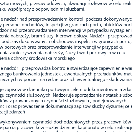
sztormowych, przeciwlodowych, likwidacji rozlewów w celu realiz
zku współpracy z odpowiednimi służbami.
je nadzór nad przeprowadzaniem kontroli podczas dokonywanyc
y personel obchodów, inspekcji w granicach portu, obiektów po
dzór nad przeprowadzaniem interwencji w przypadku wystąpieni
enia nabrzeży, bram śluzy, kierownic śluzy. Nadzór i przeprowa
i podczas dokonywanych obchodów, inspekcji w granicach portu,
w portowych oraz przeprowadzanie interwencji w przypadku
enia zanieczyszczenia nabrzeży, śluzy i wód portowych w celu
ienia ochrony środowiska morskiego
e nadzór i przeprowadza kontrole stwierdzające zapewnienie w
znego bunkrowania jednostek , ewentualnych przeładunków mat
iecznych w porcie i na redzie oraz ich ewentualnego składowania
je zapisów w dzienniku portowym celem udokumentowania zdar
gu czynności służbowych. Nadzoruje sporządzanie notatek służb
ków z prowadzonych czynności służbowych , podejmowanych
ncji oraz prowadzenie dokumentacji zapisów służby dyżurnej ce
zacji zdarzeń
e wykonywaniem czynności dochodzeniowych przez pracowników
sparcia pracowników służby dziennej kapitanatu w celu realizacj