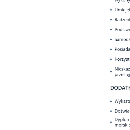
Umieję
Radzeni
Podsta
Samodzi
Posiada
Korzyst
Nieska
przest
DODAT
Wykszta
Doświad
Dyplom 
morski