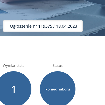
Ogłoszenie nr
119375
/ 18.04.2023
Wymiar etatu
Status
1
koniec naboru