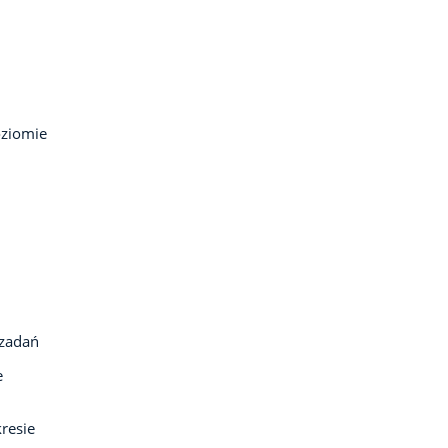
oziomie
 zadań
e
resie