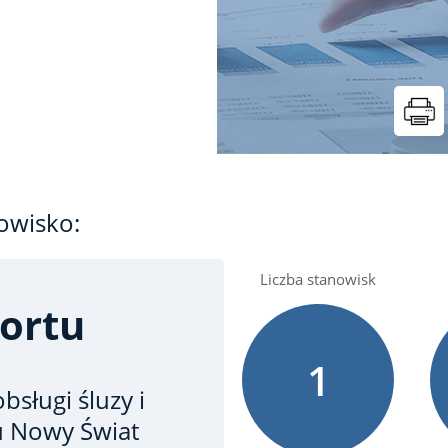
owisko:
Liczba stanowisk
Portu
1
bsługi śluzy i
u Nowy Świat