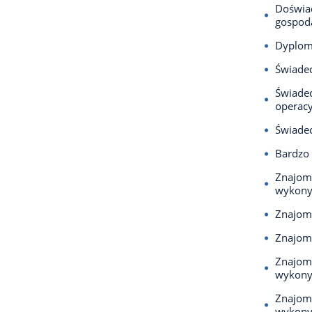
Doświad
gospod
Dyplom
Świadec
Świadec
operac
Świade
Bardzo 
Znajomo
wykony
Znajom
Znajom
Znajomo
wykony
Znajomo
wykony