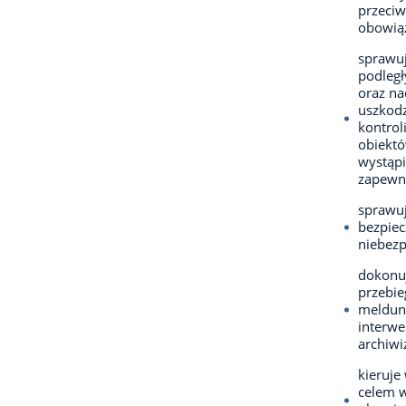
przeciw
obowią
sprawu
podległ
oraz na
uszkodz
kontrol
obiektó
wystąpi
zapewn
sprawuj
bezpiec
niebezp
dokonu
przebie
meldun
interwe
archiwi
kieruj
celem w