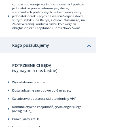
cumuje i dokonuje kontroli cumowania / postoju
jednostek w porcie osłonowym, śluzie,
stanowiskach postojowych na kierownicy śluzy
jednostek oczekujących na wejście/wyjście do/ze
śluzy(z Bałtyku, na Bałtyk, z Zalewu Wiślanego, na
Zalew Wiślany), kontrola ruchu kołowego w
obrębie obiektu Kapitanatu Portu Nowy Świat.
Kogo poszukujemy
POTRZEBNE CI BĘDĄ
(wymagania niezbędne)
Wykształcenie: średnie
Doświadczenie zawodowe do 6 miesięcy
Świadectwo operatora radiotelefonisty VHF
Komunikatywna znajomość języka angielskiego
(A2 wg ESOKJ)
Prawo jazdy kat. B