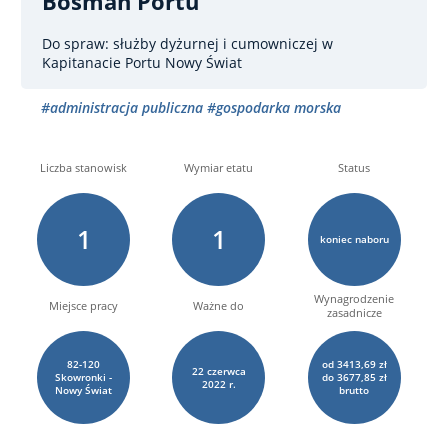
Bosman Portu
Do spraw: służby dyżurnej i cumowniczej
w
Kapitanacie Portu Nowy Świat
#administracja publiczna
#gospodarka morska
Liczba stanowisk
Wymiar etatu
Status
1
1
koniec naboru
Wynagrodzenie
Miejsce pracy
Ważne do
zasadnicze
82-120
od 3413,69 zł
22
czerwca
Skowronki -
do 3677,85 zł
2022 r.
Nowy Świat
brutto