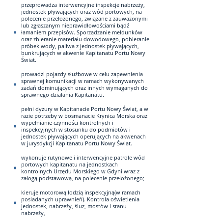
przeprowadza interwencyjne inspekcje nabrzeży,
jednostek pływających oraz wód portowych, na
polecenie przełożonego, związane z zauważonymi
lub zgłaszanym nieprawidłowościami bądź
łamaniem przepisów. Sporządzanie meldunków
oraz zbieranie materiału dowodowego, pobieranie
próbek wody, paliwa z jednostek pływających,
bunkrujących w akwenie Kapitanatu Portu Nowy
Świat.
prowadzi pojazdy służbowe w celu zapewnienia
sprawnej komunikacji w ramach wykonywanych
zadań dominujących oraz innych wymaganych do
sprawnego działania Kapitanatu.
pełni dyżury w Kapitanacie Portu Nowy Świat, a w
razie potrzeby w bosmanacie Krynica Morska oraz
wypełnianie czynności kontrolnych i
inspekcyjnych w stosunku do podmiotów i
jednostek pływających operujących na akwenach
w jurysdykcji Kapitanatu Portu Nowy Świat.
wykonuje rutynowe i interwencyjne patrole wód
portowych kapitanatu na jednostkach
kontrolnych Urzędu Morskiego w Gdyni wraz z
załogą podstawową, na polecenie przełożonego;
kieruje motorową łodzią inspekcyjną(w ramach
posiadanych uprawnień). Kontrola oświetlenia
jednostek, nabrzeży, śluz, mostów i stanu
nabrzeży,