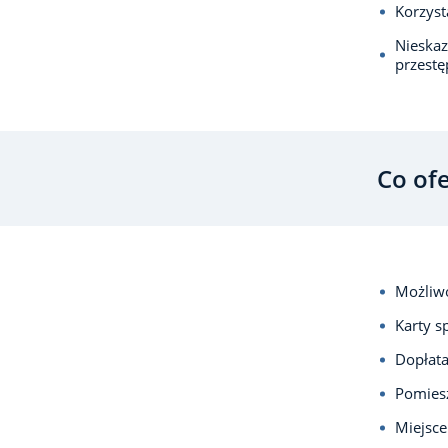
Korzyst
Nieska
przest
Co of
Możliwo
Karty s
Dopłata
Pomiesz
Miejsce