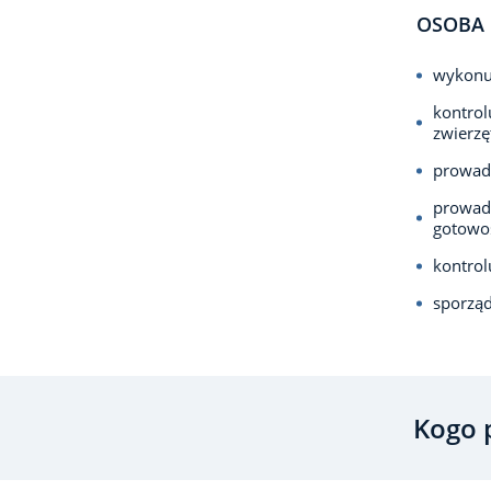
OSOBA 
wykonuj
kontrol
zwierzę
prowad
prowadz
gotowoś
kontrol
sporzą
Kogo 