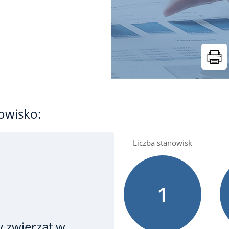
t
owisko:
Liczba stanowisk
1
y zwierząt
w