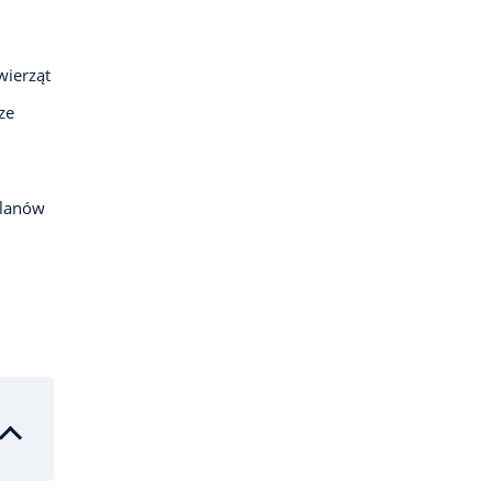
wierząt
ze
planów