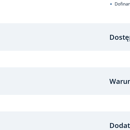
Dofina
Dostę
Warun
Dodat