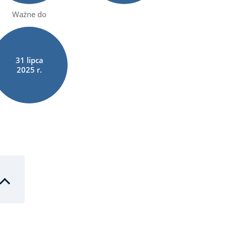
Ważne do
31
lipca
2025 r.