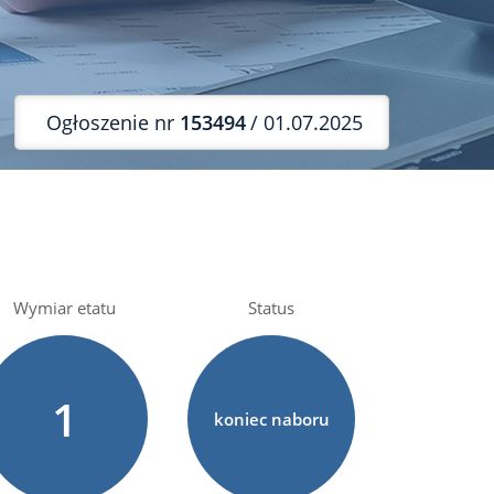
Ogłoszenie nr
153494
/ 01.07.2025
Wymiar etatu
Status
1
koniec naboru