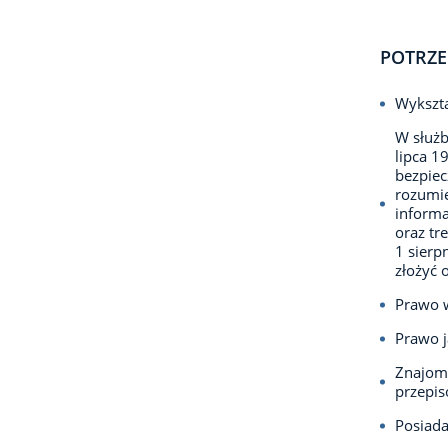
POTRZE
Wykszta
W służb
lipca 1
bezpie
rozumie
informa
oraz tr
1 sierp
złożyć 
Prawo w
Prawo j
Znajomo
przepis
Posiada