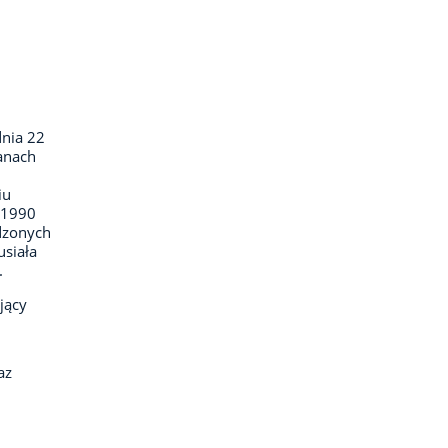
dnia 22
ganach
iu
–1990
dzonych
usiała
.
jący
az