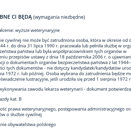
BNE CI BĘDĄ
(wymagania niezbędne)
łcenie: wyższe weterynaryjne
ie cywilnej nie może być zatrudniona osoba, która w okresie od 
944 r. do dnia 31 lipca 1990 r. pracowała lub pełniła służbę w or
czeństwa państwa lub była współpracownikiem tych organów w
niu przepisów ustawy z dnia 18 października 2006 r. o ujawnian
cji o dokumentach organów bezpieczeństwa państwa z lat 1944
eści tych dokumentów - nie dotyczy kandydatek/kandydatów uro
nia 1972 r. lub później. Osoba wybrana do zatrudnienia będzie m
oświadczenie lustracyjne, jeśli urodziła się przed 1 sierpnia 1972 r
ykonywania zawodu lekarza weterynarii - dokument potwierdza
azdy kat. B
ść prawa weterynaryjnego, postępowania administracyjnego or
ów o służbie cywilnej
nie obywatelstwa polskiego