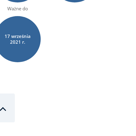
Ważne do
17
września
2021 r.