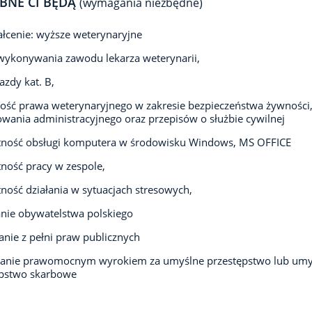
BNE CI BĘDĄ
(wymagania niezbędne)
łcenie: wyższe weterynaryjne
ykonywania zawodu lekarza weterynarii,
azdy kat. B,
ść prawa weterynaryjnego w zakresie bezpieczeństwa żywności
wania administracyjnego oraz przepisów o służbie cywilnej
tność obsługi komputera w środowisku Windows, MS OFFICE
ność pracy w zespole,
ność działania w sytuacjach stresowych,
nie obywatelstwa polskiego
anie z pełni praw publicznych
zanie prawomocnym wyrokiem za umyślne przestępstwo lub umy
ępstwo skarbowe