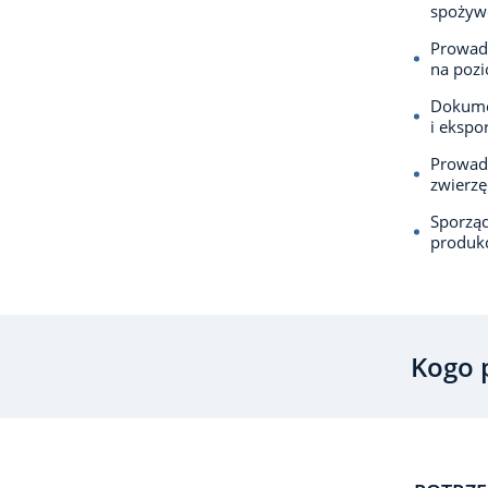
spożyw
Prowad
na pozi
Dokume
i ekspor
Prowad
zwierzę
Sporząd
produk
Kogo 