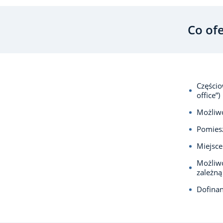
Co of
Częścio
office”)
Możliwo
Pomiesz
Miejsce
Możliwo
zależną
Dofina