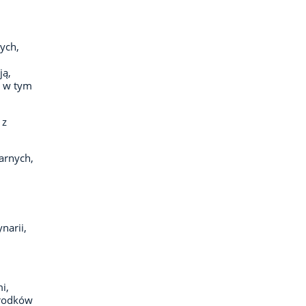
ych,
ją,
, w tym
 z
arnych,
narii,
i,
środków