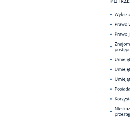
POTRZE
Wykszta
Prawo w
Prawo j
Znajomo
postępo
Umieję
Umiejęt
Umiejęt
Posiada
Korzyst
Nieska
przest