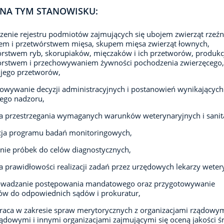
NA TYM STANOWISKU:
enie rejestru podmiotów zajmujących się ubojem zwierząt rzeźn
em i przetwórstwem mięsa, skupem mięsa zwierząt łownych,
rstwem ryb, skorupiaków, mięczaków i ich przetworów, produkc
órstwem i przechowywaniem żywności pochodzenia zwierzęcego
 jego przetworów,
owywanie decyzji administracyjnych i postanowień wynikających
ego nadzoru,
a przestrzegania wymaganych warunków weterynaryjnych i sanit
cja programu badań monitoringowych,
nie próbek do celów diagnostycznych,
a prawidłowości realizacji zadań przez urzędowych lekarzy wetery
owadzanie postępowania mandatowego oraz przygotowywanie
ów do odpowiednich sądów i prokuratur,
aca w zakresie spraw merytorycznych z organizacjami rządowym
dowymi i innymi organizacjami zajmującymi się oceną jakości 