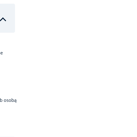
me
ub osobą