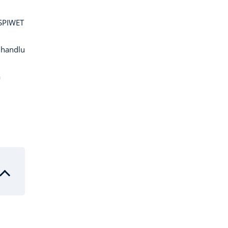
 SPIWET
 handlu
a
d