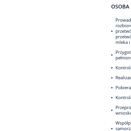
OSOBA 
Prowadz
rozbior
przetwó
przetw
mleka i
Przygot
pełnion
Kontrol
Realiza
Pobiera
Kontrol
Przepr
wniosk
Współpr
samorzą