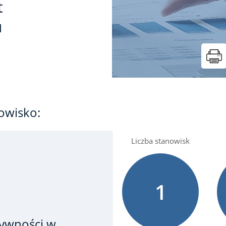
t
u
owisko:
Liczba stanowisk
1
żywności
w