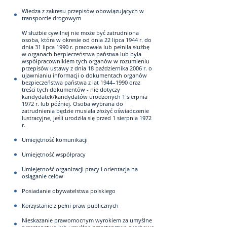
Wiedza z zakresu przepisów obowiązujących w
transporcie drogowym
W służbie cywilnej nie może być zatrudniona
osoba, która w okresie od dnia 22 lipca 1944 r. do
dnia 31 lipca 1990 r. pracowała lub pełniła służbę
w organach bezpieczeństwa państwa lub była
współpracownikiem tych organów w rozumieniu
przepisów ustawy z dnia 18 października 2006 r. o
ujawnianiu informacji o dokumentach organów
bezpieczeństwa państwa z lat 1944–1990 oraz
treści tych dokumentów - nie dotyczy
kandydatek/kandydatów urodzonych 1 sierpnia
1972 r. lub później. Osoba wybrana do
zatrudnienia będzie musiała złożyć oświadczenie
lustracyjne, jeśli urodziła się przed 1 sierpnia 1972
r.
Umiejętność komunikacji
Umiejętność współpracy
Umiejętność organizacji pracy i orientacja na
osiąganie celów
Posiadanie obywatelstwa polskiego
Korzystanie z pełni praw publicznych
Nieskazanie prawomocnym wyrokiem za umyślne