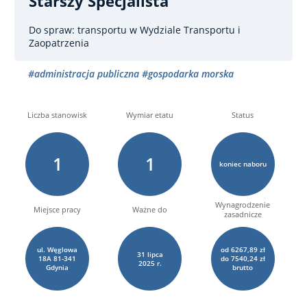
Starszy Specjalista
Do spraw: transportu
w Wydziale Transportu i
Zaopatrzenia
#administracja publiczna
#gospodarka morska
Liczba stanowisk
Wymiar etatu
Status
1
1
koniec naboru
Wynagrodzenie
Miejsce pracy
Ważne do
zasadnicze
ul. Węglowa
od 6267,89 zł
31
lipca
18A 81-341
do 7540,24 zł
2025 r.
Gdynia
brutto