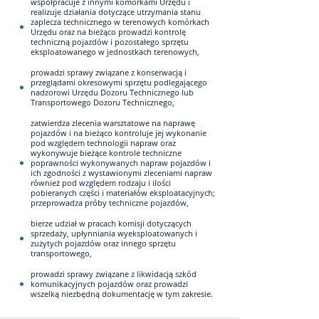
współpracuje z innymi komórkami Urzędu i
realizuje działania dotyczące utrzymania stanu
zaplecza technicznego w terenowych komórkach
Urzędu oraz na bieżąco prowadzi kontrolę
techniczną pojazdów i pozostałego sprzętu
eksploatowanego w jednostkach terenowych,
prowadzi sprawy związane z konserwacją i
przeglądami okresowymi sprzętu podlegającego
nadzorowi Urzędu Dozoru Technicznego lub
Transportowego Dozoru Technicznego,
zatwierdza zlecenia warsztatowe na naprawę
pojazdów i na bieżąco kontroluje jej wykonanie
pod względem technologii napraw oraz
wykonywuje bieżące kontrole techniczne
poprawności wykonywanych napraw pojazdów i
ich zgodności z wystawionymi zleceniami napraw
również pod względem rodzaju i ilości
pobieranych części i materiałów eksploatacyjnych;
przeprowadza próby techniczne pojazdów,
bierze udział w pracach komisji dotyczących
sprzedaży, upłynniania wyeksploatowanych i
zużytych pojazdów oraz innego sprzętu
transportowego,
prowadzi sprawy związane z likwidacją szkód
komunikacyjnych pojazdów oraz prowadzi
wszelką niezbędną dokumentację w tym zakresie.