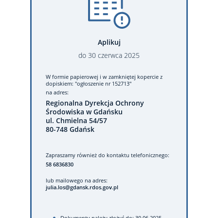
Aplikuj
do
30
czerwca
2025
W formie papierowej
i w zamkniętej kopercie z
dopiskiem: "ogłoszenie nr 152713"
na adres:
Regionalna Dyrekcja Ochrony
Środowiska w Gdańsku
ul. Chmielna 54/57
80-748 Gdańsk
Zapraszamy również do kontaktu telefonicznego:
58 6836830
lub mailowego na adres:
julia.los@gdansk.rdos.gov.pl
Dokumenty należy złożyć do: 30.06.2025