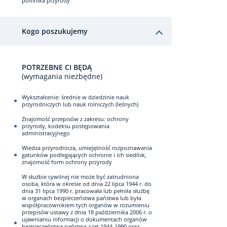
pomnika przyrody
Kogo poszukujemy
POTRZEBNE CI BĘDĄ
(wymagania niezbędne)
Wykształcenie: średnie w dziedzinie nauk
przyrodniczych lub nauk rolniczych (leśnych)
Znajomość przepisów z zakresu: ochrony
przyrody, kodeksu postępowania
administracyjnego
Wiedza przyrodnicza, umiejętność rozpoznawania
gatunków podlegających ochronie i ich siedlisk,
znajomość form ochrony przyrody
W służbie cywilnej nie może być zatrudniona
osoba, która w okresie od dnia 22 lipca 1944 r. do
dnia 31 lipca 1990 r. pracowała lub pełniła służbę
w organach bezpieczeństwa państwa lub była
współpracownikiem tych organów w rozumieniu
przepisów ustawy z dnia 18 października 2006 r. o
ujawnianiu informacji o dokumentach organów
bezpieczeństwa państwa z lat 1944-1990 oraz