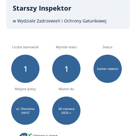
Starszy Inspektor
w Wydziale Zadrzewień i Ochrony Gatunkowej
Liczba stanowisk
Wymiar etatu
Status
1
1
koniec naboru
Miejsce pracy
Ważne do
ul. Chmielna
30
czerwca
54/57
2025 r.
Umowa o pracę