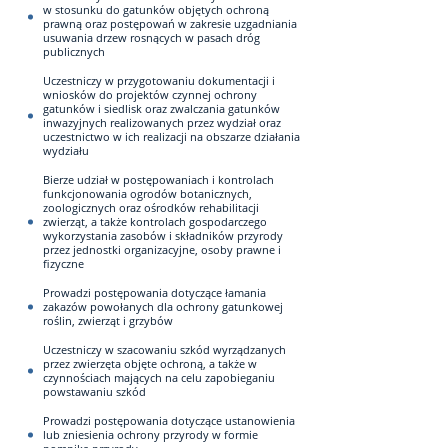
w stosunku do gatunków objętych ochroną
prawną oraz postępowań w zakresie uzgadniania
usuwania drzew rosnących w pasach dróg
publicznych
Uczestniczy w przygotowaniu dokumentacji i
wniosków do projektów czynnej ochrony
gatunków i siedlisk oraz zwalczania gatunków
inwazyjnych realizowanych przez wydział oraz
uczestnictwo w ich realizacji na obszarze działania
wydziału
Bierze udział w postępowaniach i kontrolach
funkcjonowania ogrodów botanicznych,
zoologicznych oraz ośrodków rehabilitacji
zwierząt, a także kontrolach gospodarczego
wykorzystania zasobów i składników przyrody
przez jednostki organizacyjne, osoby prawne i
fizyczne
Prowadzi postępowania dotyczące łamania
zakazów powołanych dla ochrony gatunkowej
roślin, zwierząt i grzybów
Uczestniczy w szacowaniu szkód wyrządzanych
przez zwierzęta objęte ochroną, a także w
czynnościach mających na celu zapobieganiu
powstawaniu szkód
Prowadzi postępowania dotyczące ustanowienia
lub zniesienia ochrony przyrody w formie