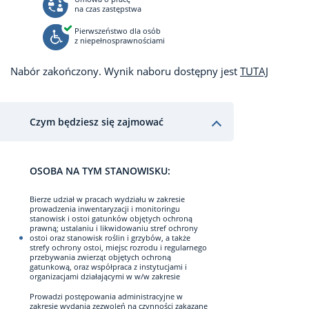
na czas zastępstwa
Pierwszeństwo dla osób
z niepełnosprawnościami
Nabór zakończony. Wynik naboru dostępny jest
TUTAJ
Czym będziesz się zajmować
OSOBA NA TYM STANOWISKU:
Bierze udział w pracach wydziału w zakresie
prowadzenia inwentaryzacji i monitoringu
stanowisk i ostoi gatunków objętych ochroną
prawną; ustalaniu i likwidowaniu stref ochrony
ostoi oraz stanowisk roślin i grzybów, a także
strefy ochrony ostoi, miejsc rozrodu i regularnego
przebywania zwierząt objętych ochroną
gatunkową, oraz współpraca z instytucjami i
organizacjami działającymi w w/w zakresie
Prowadzi postępowania administracyjne w
zakresie wydania zezwoleń na czynności zakazane