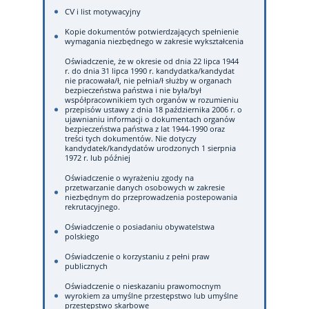
CV i list motywacyjny
Kopie dokumentów potwierdzających spełnienie
wymagania niezbędnego w zakresie wykształcenia
Oświadczenie, że w okresie od dnia 22 lipca 1944
r. do dnia 31 lipca 1990 r. kandydatka/kandydat
nie pracowała/ł, nie pełnia/ł służby w organach
bezpieczeństwa państwa i nie była/był
współpracownikiem tych organów w rozumieniu
przepisów ustawy z dnia 18 października 2006 r. o
ujawnianiu informacji o dokumentach organów
bezpieczeństwa państwa z lat 1944-1990 oraz
treści tych dokumentów. Nie dotyczy
kandydatek/kandydatów urodzonych 1 sierpnia
1972 r. lub później
Oświadczenie o wyrażeniu zgody na
przetwarzanie danych osobowych w zakresie
niezbędnym do przeprowadzenia postepowania
rekrutacyjnego.
Oświadczenie o posiadaniu obywatelstwa
polskiego
Oświadczenie o korzystaniu z pełni praw
publicznych
Oświadczenie o nieskazaniu prawomocnym
wyrokiem za umyślne przestępstwo lub umyślne
przestępstwo skarbowe