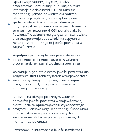
Opracowuje raporty, artykuły, analizy
problemowe, komunikaty, publikacje a także
informacje o działalności GIOŚ w zakresie
monitoringu jakości powietrza dla potrzeb
administracji rządowej, samorządowej oraz
społeczeństwa. Przygotowuje informacje
dotyczące jakości powietrza w województwie dla
serwisu internetowego GIOŚ i portalu „Jakość
Powietrza” w zakresie merytorycznym stanowiska
oraz przygotowuje odpowiedzi na zapytania
związane z monitoringiem jakości powietrza w
województwie
Współpracuje z zarządem województwa oraz
innymi organami i organizacjami w zakresie
problematyki związanej z ochroną powietrza
Wykonuje pięcioletnie oceny jakości powietrza dla
wszystkich stref i zanieczyszczeń w województwie
wraz z klasyfikacją stref, przygotowuje raport z
oceny oraz koordynuje przygotowywanie
informacji do tej oceny
Analizuje na bieżąco potrzeby w zakresie
pomiarów jakości powietrza w województwie,
bierze udział w opracowywaniu wykonawczego
programu Państwowego Monitoringu Środowiska
oraz uczestniczy w pracach związanych z
wyznaczaniem lokalizacji stacji pomiarowych
monitoringu powietrza
Przygotowuje informacje o jakości powietrza i