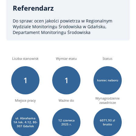
Referendarz
Do spraw: ocen jakości powietrza
w Regionalnym
Wydziale Monitoringu Środowiska w Gdańsku,
Departament Monitoringu Środowiska
Liczba stanowisk
Wymiar etatu
Status
1
1
koniec naboru
Wynagrodzenie
Miejsce pracy
Ważne do
zasadnicze
ul. Abrahama
12
czerwca
6071,93 zł
1A lok. 4.12, 80-
2025 r.
brutto
307 Gdańsk