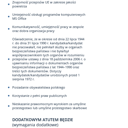
Znajomość przepisów UE w zakresie jakości
powietrza
Umiejętność obsługi programów komputerowych
MS Office
Komunikatywność, umiejętność pracy w zespole
oraz dobra organizacja pracy
Oświadczenie, że w okresie od dnia 22 lipca 1944
r. do dnia 31 lipca 1990 r. kandydatka/kandydat
nie pracowała/ł, nie pełniła/ł służby w organach
bezpieczeństwa państwa i nie była/był
współpracownikiem tych organów w rozumieniu
przepisów ustawy z dnia 18 października 2006 r. o
ujawnianiu informacji o dokumentach organów
bezpieczeństwa państwa z lat 1944–1990 oraz
treści tych dokumentów. Dotyczy
kandydatek/kandydatów urodzonych przed 1
sierpnia 1972 r.
Posiadanie obywatelstwa polskiego
Korzystanie z pełni praw publicznych
Nieskazanie prawomocnym wyrokiem za umyślne
przestępstwo lub umyślne przestępstwo skarbowe
DODATKOWYM ATUTEM BĘDZIE
(wymagania dodatkowe)