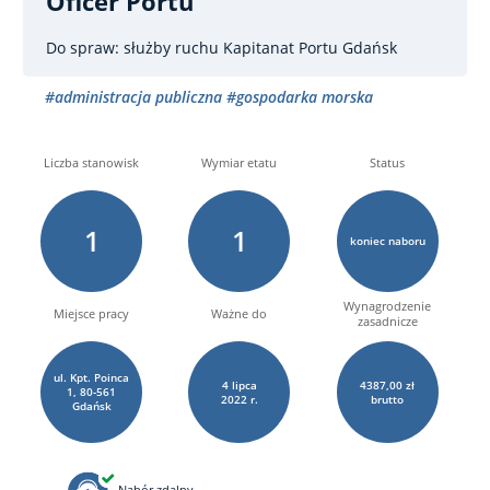
Oficer Portu
Do spraw: służby ruchu
Kapitanat Portu Gdańsk
#administracja publiczna
#gospodarka morska
Liczba stanowisk
Wymiar etatu
Status
1
1
koniec naboru
Wynagrodzenie
Miejsce pracy
Ważne do
zasadnicze
ul. Kpt. Poinca
4
lipca
4387,00 zł
1, 80-561
2022 r.
brutto
Gdańsk
Nabór zdalny