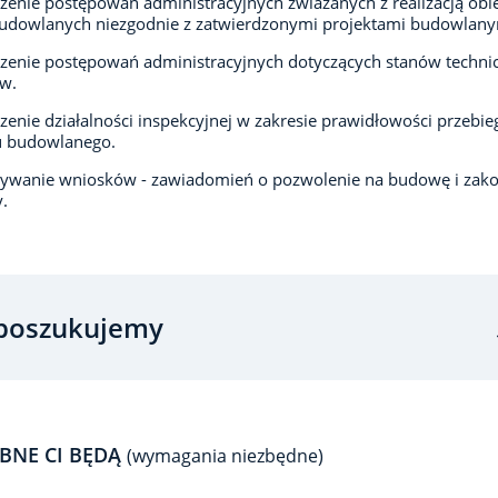
enie postępowań administracyjnych zwiazanych z realizacją obi
udowlanych niezgodnie z zatwierdzonymi projektami budowlany
enie postępowań administracyjnych dotyczących stanów techni
w.
enie działalności inspekcyjnej w zakresie prawidłowości przebie
u budowlanego.
rywanie wniosków - zawiadomień o pozwolenie na budowę i zak
.
poszukujemy
BNE CI BĘDĄ
(wymagania niezbędne)