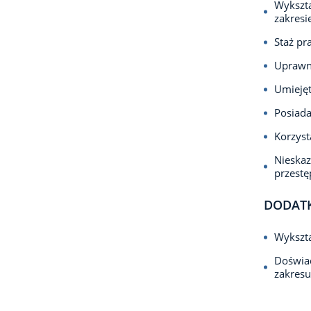
Wykszta
zakresi
Staż pr
Uprawn
Umiejęt
Posiada
Korzyst
Nieska
przest
DODAT
Wykszt
Doświa
zakres