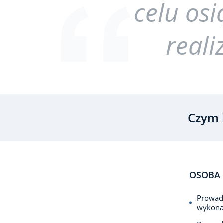
celu osi
reali
Czym 
OSOBA 
Prowad
wykona