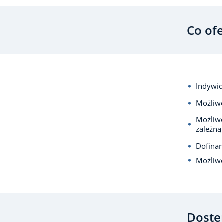
Co of
Indywid
Możliwo
Możliwo
zależną
Dofina
Możliwo
Dostę