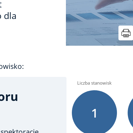
t
 dla
owisko:
Liczba stanowisk
oru
1
spektoracie