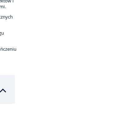
ektów i
mi.
cznych
gu
ończeniu