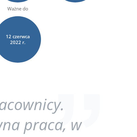
Ważne do
12
czerwca
2022 r.
racownicy.
wna praca, w