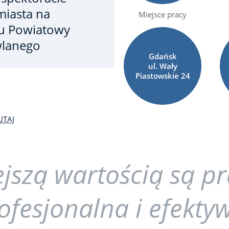
iasta na
Miejsce pracy
ku
Powiatowy
wlanego
Gdańsk
ul. Wały
Piastowskie
24
UTAJ
jszą wartością są p
rofesjonalna i efekty