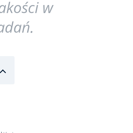
jakości w
zadań.