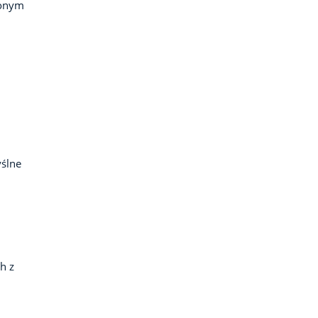
zonym
ślne
h z