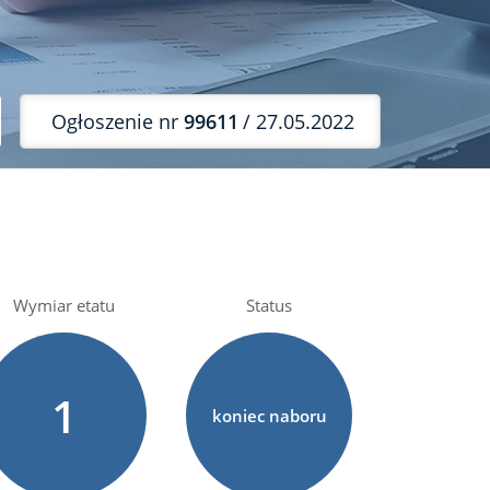
Ogłoszenie nr
99611
/ 27.05.2022
Wymiar etatu
Status
1
koniec naboru