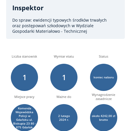
Inspektor
Do spraw: ewidencji typowych środków trwałych
oraz postępowań szkodowych
w Wydziale
Gospodarki Materiałowo - Technicznej
Liczba stanowisk
Wymiar etatu
Status
1
1
koniec naboru
Wynagrodzenie
Miejsce pracy
Ważne do
zasadnicze
Komenda
Wojewódzka
Policji w
2
lutego
około 4242,00 zł
Gdańsku ul.
2024 r.
brutto
Biskupia 23 80 -
875 Gdańsk