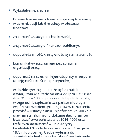
Wykształcenie: średnie
Doświadczenie zawodowe co najmniej 6 miesięcy
w administracji lub 6 miesięcy w obszarze
finansów
znajomość Ustawy o rachunkowości,
znajomość Ustawy o finansach publicznych,
odpowiedzialność, kreatywność, systematyczność,
komunikatywność, umiejęność sprawnej
organizacji pracy,
odporność na stres, umiejętność pracy w zespole,
umiejętność określania priorytetów,
w służbie cywilnej nie może być zatrudniona
osoba, która w okresie od dnia 22 lipca 1944 r. do
dnia 31 lipca 1990 r. pracowała lub pełniła służbę
w organach bezpieczeństwa państwa lub była
współpracownikiem tych organów w rozumieniu
przepisów ustawy z dnia 18 października 2006 r. o
ujawnianiu informacji o dokumentach organów
bezpieczeństwa państwa z lat 1944–1990 oraz
treści tych dokumentów - nie dotyczy
kandydatek/kandydatów urodzonych 1 sierpnia
1972 r. lub później. Osoba wybrana do
zatrudnienia będzie musiała złożyć oświadczenie