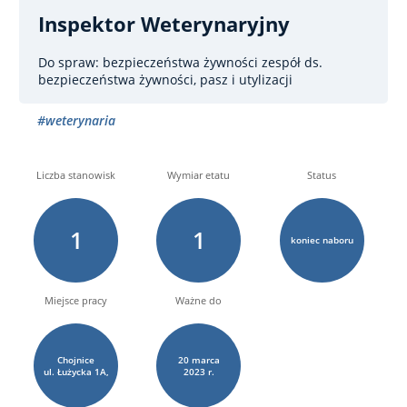
Inspektor Weterynaryjny
Do spraw: bezpieczeństwa żywności
zespół ds.
bezpieczeństwa żywności, pasz i utylizacji
#weterynaria
Liczba stanowisk
Wymiar etatu
Status
1
1
koniec naboru
Miejsce pracy
Ważne do
Chojnice
20
marca
ul. Łużycka
1A,
2023 r.