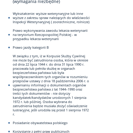
(wymagania niezbędne)
Wykształcenie: wyższe weterynaryjne lub inne
wyższe z zakresu spraw należących do właściwości
Inspekcji Weterynaryjnej ( zootechniczne, rolnicze)
Prawo wykonywania zawodu lekarza weterynarii
na terytorium Rzeczpospolitej Polskiej - w
przypadku lekarza weterynarii
Prawo jazdy kategorii B
W związku z tym, iż w Korpusie Służby Cywilnej
nie może być zatrudniona osoba, która w okresie
od dnia 22 lipca 1944 r. do dnia 31 lipca 1990 r.
pracowała lub pełniła służbę w organach
bezpieczeństwa państwa lub była
współpracownikiem tych organów w rozumieniu
przepisów ustawy z dnia 18 października 2006 r. o
ujawnianiu informacji o dokumentach organów
bezpieczeństwa państwa z lat 1944–1990 oraz
treści tych dokumentów - nie dotyczy
kandydatek/kandydatów urodzonych 1 sierpnia
1972 r. lub później. Osoba wybrana do
zatrudnienia będzie musiała złożyć oświadczenie
lustracyjne, jeśli urodziła się przed 1 sierpnia 1972
r.
Posiadanie obywatelstwa polskiego
Korzystanie z pełni praw publicznych