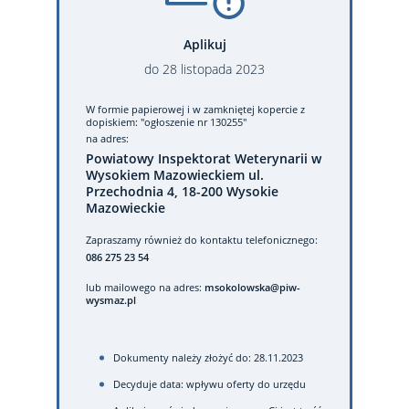
Aplikuj
do
28
listopada
2023
W formie papierowej
i w zamkniętej kopercie z
dopiskiem: "ogłoszenie nr 130255"
na adres:
Powiatowy Inspektorat Weterynarii w
Wysokiem Mazowieckiem ul.
Przechodnia 4, 18-200 Wysokie
Mazowieckie
Zapraszamy również do kontaktu telefonicznego:
086 275 23 54
lub mailowego na adres:
msokolowska@piw-
wysmaz.pl
Dokumenty należy złożyć do: 28.11.2023
Decyduje data: wpływu oferty do urzędu