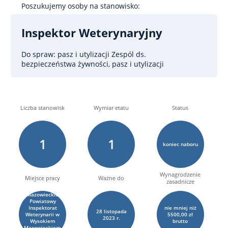
Poszukujemy osoby na stanowisko:
Inspektor Weterynaryjny
Do spraw: pasz i utylizacji
Zespól ds.
bezpieczeństwa żywności, pasz i utylizacji
Liczba stanowisk
Wymiar etatu
Status
1
1
koniec naboru
Wynagrodzenie
Miejsce pracy
Ważne do
zasadnicze
Wysokie
Mazowieckie
Powiatowy
Inspektorat
nie mniej niż
28
listopada
Weterynarii w
5500,00 zł
2023 r.
Wysokiem
brutto
Mazowieckiem