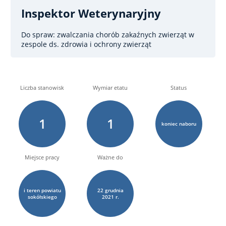
Inspektor Weterynaryjny
Do spraw: zwalczania chorób zakaźnych zwierząt
w
zespole ds. zdrowia i ochrony zwierząt
Liczba stanowisk
Wymiar etatu
Status
1
1
koniec naboru
Miejsce pracy
Ważne do
i teren powiatu
22
grudnia
sokółskiego
2021 r.