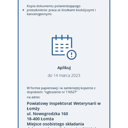
Kopia dokumentu potwierdzającego
przeszkolenie: praca ze środkami biobójczymi i
kancerogennymi.
Aplikuj
do
14
marca
2023
W formie papierowej
i w zamkniętej kopercie z
dopiskiem: "ogłoszenie nr 116527"
na adres:
Powiatowy Inspektorat Weterynarii w
Łomży
ul. Nowogrodzka 160
18-400 Łomża
Miejsce osobistego składania