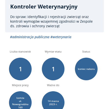
Kontroler Weterynaryjny
Do spraw: identyfikacji i rejestracji zwierząt oraz
kontroli wymogów wzajemnej zgodności
w Zespole
ds. zdrowia i ochrony zwierząt
#administracja publiczna
#weterynaria
Liczba stanowisk
Wymiar etatu
Status
1
1
koniec naboru
Miejsce pracy
Ważne do
Łomża
ul.
14
marca
Nowogrodzka
2023 r.
160