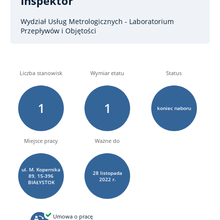
Inspektor
Wydział Usług Metrologicznych - Laboratorium
Przepływów i Objętości
Liczba stanowisk
Wymiar etatu
Status
1
1
koniec naboru
Miejsce pracy
Ważne do
ul. M. Kopernika
28
listopada
89, 15-396
2022 r.
BIAŁYSTOK
Umowa o pracę