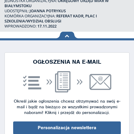
JEDNOSTKA ORGANIZACYJNA:
OKRĘGOWY URZĄD MIAR W
BIAŁYMSTOKU
UDOSTĘPNIŁ:
JOANNA POTRYKUS
KOMÓRKA ORGANIZACYJNA:
REFERAT KADR, PŁAC I
SZKOLENIA/WYDZIAŁ OBSŁUGI
WPROWADZONO:
17.11.2022
na górę
strony
OGŁOSZENIA NA E-MAIL
Określ jakie ogłoszenia chcesz otrzymywać na swój e-
mail i bądź na bieżąco ze wszystkimi prowadzonymi
naborami!
Kliknij i przejdź do personalizacji.
Personalizacja newslettera