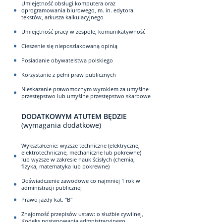
Umiejętność obsługi komputera oraz
oprogramowania biurowego, m. in. edytora
tekstów, arkusza kalkulacyjnego
Umiejętność pracy w zespole, komunikatywność
Cieszenie się nieposzlakowaną opinią
Posiadanie obywatelstwa polskiego
Korzystanie z pełni praw publicznych
Nieskazanie prawomocnym wyrokiem za umyślne
przestępstwo lub umyślne przestępstwo skarbowe
DODATKOWYM ATUTEM BĘDZIE
(wymagania dodatkowe)
Wykształcenie: wyższe techniczne (elektryczne,
elektrotechniczne, mechaniczne lub pokrewne)
lub wyższe w zakresie nauk ścisłych (chemia,
fizyka, matematyka lub pokrewne)
Doświadczenie zawodowe co najmniej 1 rok w
administracji publicznej
Prawo jazdy kat. "B"
Znajomość przepisów ustaw: o służbie cywilnej,
Kodeks postępowania admnistracyjnego