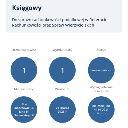
Księgowy
Do spraw: rachunkowości podatkowej
w Referacie
Rachunkowości oraz Spraw Wierzycielskich
Liczba stanowisk
Wymiar etatu
Status
1
1
koniec naboru
Wynagrodzenie
Miejsce pracy
Ważne do
zasadnicze
US w
nie mniej niż
Lubaczowie ul.
21
marca
4414,00 zł
Jana III
2023 r.
brutto
Sobieskiego 6