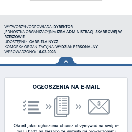
WYTWORZYŁ/ODPOWIADA:
DYREKTOR
JEDNOSTKA ORGANIZACYJNA:
IZBA ADMINISTRACJI SKARBOWEJ W
RZESZOWIE
UDOSTĘPNIŁ:
GABRIELA NYCZ
KOMÓRKA ORGANIZACYJNA:
WYDZIAŁ PERSONALNY
WPROWADZONO:
16.03.2023
na górę
strony
OGŁOSZENIA NA E-MAIL
Określ jakie ogłoszenia chcesz otrzymywać na swój e-
mail i bądź na bieżąco ze wszystkimi prowadzonymi