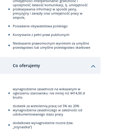
Umiejętności interpersonalne: grzeczność i
uprzejmość; łatwość komunikacji, tj. umiejętność
przekazywania informacji w sposób jasny,
precyzyjny i zwięzły oraz umiejętność pracy w
zespole,
Posiadanie obywatelstwa polskiego
Korzystanie z pełni praw publicznych
Nieskazanie prawomocnym wyrokiem za umyślne
przestępstwo lub umyślne przestępstwo skarbowe
Co oferujemy
wynagrodzenie zasadnicze na wskazanym w
ogłoszeniu stanowisku: nie mniej niż 4414,00 zł
brutto
dodatek za wieloletnią pracę od 5% do 20%
wynagrodzenia zasadniczego w zależności od
udokumentowanego stażu pracy
dodatkowe wynagrodzenie roczne (tzw.
„trzynastka”)