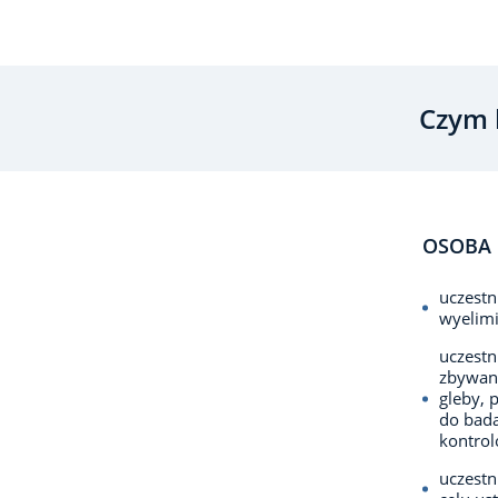
Czym 
OSOBA 
uczestn
wyelimi
uczestn
zbywani
gleby, 
do bada
kontrol
uczestn