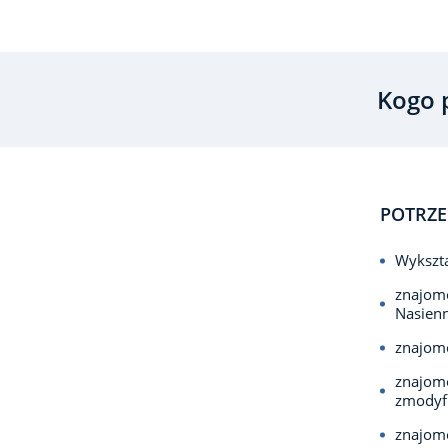
Kogo 
POTRZE
Wykszta
znajomo
Nasienn
znajomo
znajom
zmodyf
znajomo