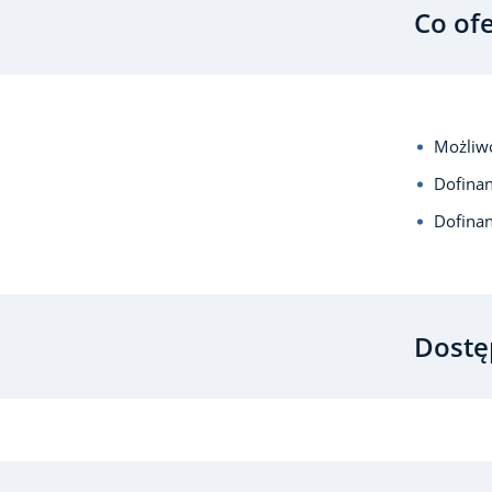
Co of
Możliwo
Dofina
Dofina
Dostę