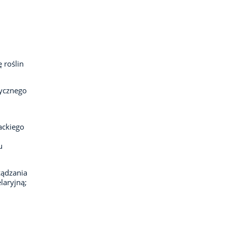
 roślin
tycznego
ackiego
u
ządzania
laryjną;