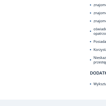
znajom
znajomo
znajomo
oświadc
opatrzo
Posiada
Korzyst
Nieska
przest
DODAT
Wykszta