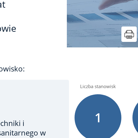
at
owie
owisko:
Liczba stanowisk
1
chniki i
sanitarnego
w