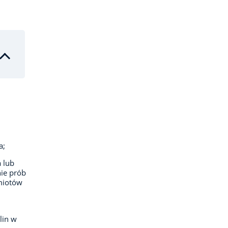
a;
 lub
ie prób
dmiotów
lin w