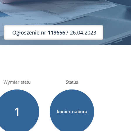
Ogłoszenie nr
119656
/ 26.04.2023
Wymiar etatu
Status
1
koniec naboru