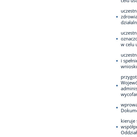
celu us
uczestn
zdrowia
działaln
uczest
oznacz
w celu 
uczestn
i spełn
wniosk
przygot
Wojewód
adminis
wycofan
wprowa
Dokumen
kieruj
współpr
Oddział