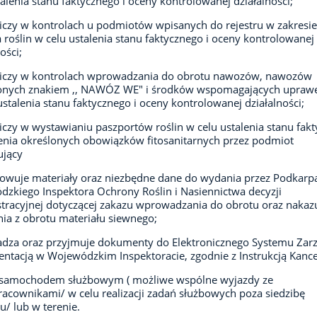
talenia stanu faktycznego i oceny kontrolowanej działalności;
iczy w kontrolach u podmiotów wpisanych do rejestru w zakresie
 roślin w celu ustalenia stanu faktycznego i oceny kontrolowanej
ości;
niczy w kontrolach wprowadzania do obrotu nawozów, nawozów
onych znakiem ,, NAWÓZ WE" i środków wspomagających uprawę
ustalenia stanu faktycznego i oceny kontrolowanej działalności;
iczy w wystawianiu paszportów roślin w celu ustalenia stanu fak
ienia określonych obowiązków fitosanitarnych przez podmiot
ujący
owuje materiały oraz niezbędne dane do wydania przez Podkarp
zkiego Inspektora Ochrony Roślin i Nasiennictwa decyzji
tracyjnej dotyczącej zakazu wprowadzania do obrotu oraz nakaz
ia z obrotu materiału siewnego;
dza oraz przyjmuje dokumenty do Elektronicznego Systemu Zar
tacją w Wojewódzkim Inspektoracie, zgodnie z Instrukcją Kance
e samochodem służbowym ( możliwe wspólne wyjazdy ze
acownikami/ w celu realizacji zadań służbowych poza siedzibę
u/ lub w terenie.