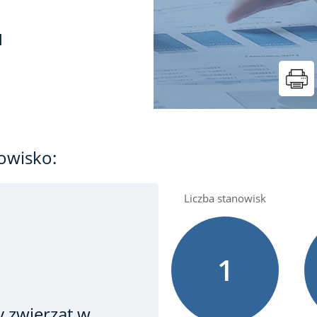
t
u
owisko:
Liczba stanowisk
1
y zwierząt w