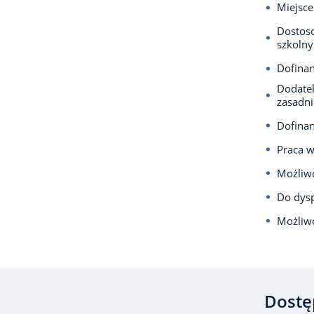
Miejsce
Dostos
szkolny
Dofina
Dodatek
zasadni
Dofinan
Praca 
Możliwo
Do dysp
Możliw
Dostę