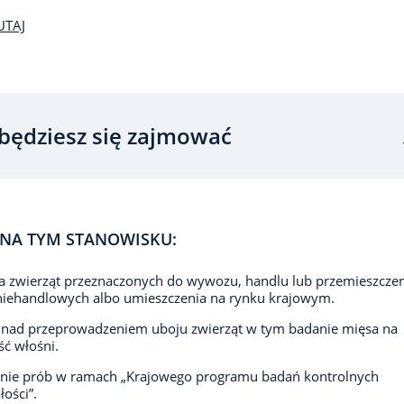
UTAJ
będziesz się zajmować
NA TYM STANOWISKU:
a zwierząt przeznaczonych do wywozu, handlu lub przemieszcze
niehandlowych albo umieszczenia na rynku krajowym.
 nad przeprowadzeniem uboju zwierząt w tym badanie mięsa na
ć włośni.
anie prób w ramach „Krajowego programu badań kontrolnych
łości”.