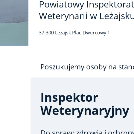
Powiatowy Inspektora
Weterynarii w Leżajsk
37-300
Leżajsk
Plac Dworcowy
1
Poszukujemy osoby na stan
Inspektor
Weterynaryjny
Do spraw: zdrowia i ochron