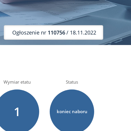
Ogłoszenie nr
110756
/ 18.11.2022
Wymiar etatu
Status
1
koniec naboru