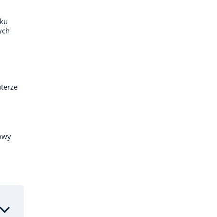
eku
ych
terze
kowy