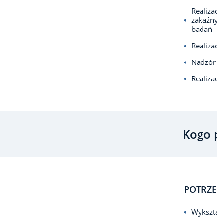
Realiza
zakaźny
badań
Realiza
Nadzór 
Realiza
Kogo 
POTRZE
Wykszta