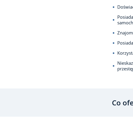
Doświa
Posiada
samoch
Znajomo
Posiada
Korzyst
Nieska
przest
Co of