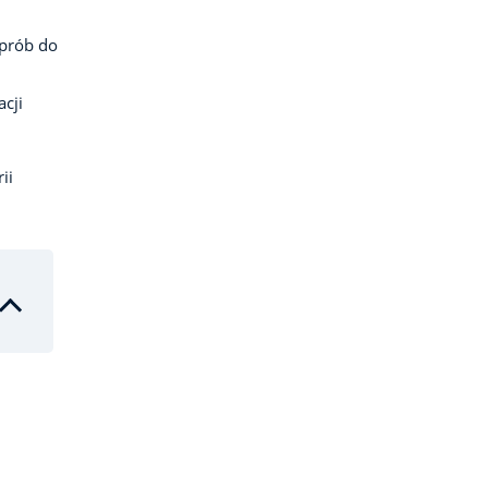
 prób do
cji
ii