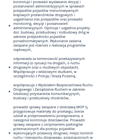
kontroluje i prowadzi wydawanie decyzji i
postanowień administracyjnych w sprawach
przejazdów pojazdów nienormatywnych
krajowych przewoźników drogowych i
uzgadniania tras przejazdów oraz prowadzi
monitoring, decyzji i postanowień
administracyjnych. Opiniuje i uzgadnia projekty
dot. budowy, przebudowy i rozbudowy dróg w
zakresie przejezdności pojazdów
ponadnormatywnych. Wykonanie zadania
związane jest również z realizacją programów
rządowych,
odpowiada za terminowość przekazywanych
informacji (o sytuacji na drogach, o ruchu
drogowym oraz o możliwych objazdach).
Współpracuje z właściwymi służbami, w
szczególności z Policją i Strażą Pożarną,
współpracuje z Wydziałem Bezpieczeństwa Ruchu
Drogowego i Zarządzania Ruchem w zakresie
lokalizacji przystanków komunikacyjnych,
budowy i przebudowy chodników,
prowadzi sprawy związane z dzierżawą MOP tj.
przygotowuje materiały do przetargu, bierze
udział w przeprowadzeniu postępowania, a
następnie kontroluje dzierżawców. Prowadzi
sprawy związane z utrzymaniem parkingów
przeznaczonych dla postoju pojazdów
wykonujących przewozy drogowe, miejsc kontroli
ruchu i transportu drogowego, przeznaczonych w