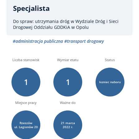
Specjalista
Do spraw: utrzymania dróg
w Wydziale Dróg i Sieci
Drogowej Oddziału GDDKiA w Opolu
#administracja publiczna
#transport drogowy
Liczba stanowisk
Wymiar etatu
Status
1
1
koniec naboru
Miejsce pracy
Ważne do
Rzeszów
21
marca
ul. Legionów
20
2022 r.