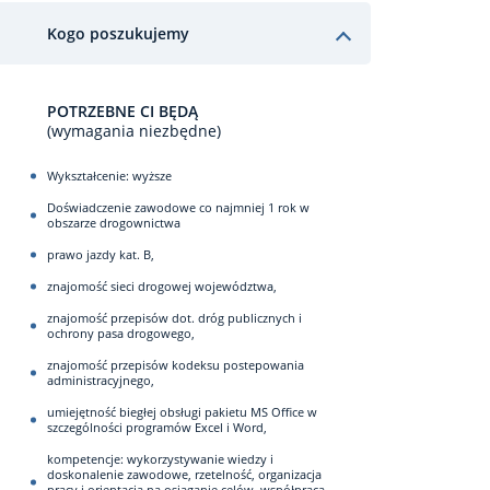
Kogo poszukujemy
POTRZEBNE CI BĘDĄ
(wymagania niezbędne)
Wykształcenie: wyższe
Doświadczenie zawodowe co najmniej 1 rok w
obszarze drogownictwa
prawo jazdy kat. B,
znajomość sieci drogowej województwa,
znajomość przepisów dot. dróg publicznych i
ochrony pasa drogowego,
znajomość przepisów kodeksu postepowania
administracyjnego,
umiejętność biegłej obsługi pakietu MS Office w
szczególności programów Excel i Word,
kompetencje: wykorzystywanie wiedzy i
doskonalenie zawodowe, rzetelność, organizacja
pracy i orientacja na osiąganie celów, współpraca,