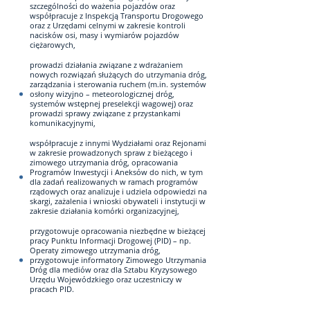
szczególności do ważenia pojazdów oraz
współpracuje z Inspekcją Transportu Drogowego
oraz z Urzędami celnymi w zakresie kontroli
nacisków osi, masy i wymiarów pojazdów
ciężarowych,
prowadzi działania związane z wdrażaniem
nowych rozwiązań służących do utrzymania dróg,
zarządzania i sterowania ruchem (m.in. systemów
osłony wizyjno – meteorologicznej dróg,
systemów wstępnej preselekcji wagowej) oraz
prowadzi sprawy związane z przystankami
komunikacyjnymi,
współpracuje z innymi Wydziałami oraz Rejonami
w zakresie prowadzonych spraw z bieżącego i
zimowego utrzymania dróg, opracowania
Programów Inwestycji i Aneksów do nich, w tym
dla zadań realizowanych w ramach programów
rządowych oraz analizuje i udziela odpowiedzi na
skargi, zażalenia i wnioski obywateli i instytucji w
zakresie działania komórki organizacyjnej,
przygotowuje opracowania niezbędne w bieżącej
pracy Punktu Informacji Drogowej (PID) – np.
Operaty zimowego utrzymania dróg,
przygotowuje informatory Zimowego Utrzymania
Dróg dla mediów oraz dla Sztabu Kryzysowego
Urzędu Wojewódzkiego oraz uczestniczy w
pracach PID.