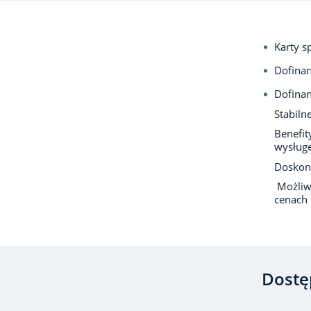
Karty s
Dofina
Dofina
Stabiln
Benefit
wysługę
Doskona
Możliwo
cenach
Dostę