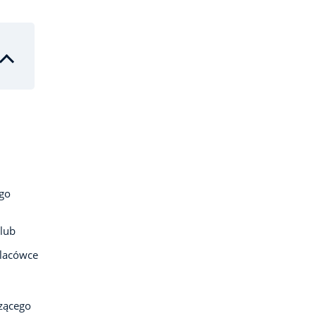
ego
 lub
placówce
zącego