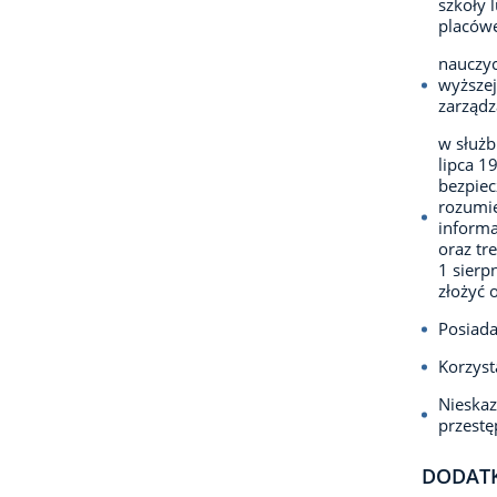
szkoły 
placów
nauczyc
wyższej
zarządz
w służb
lipca 1
bezpie
rozumie
informa
oraz tr
1 sierp
złożyć 
Posiada
Korzyst
Nieska
przest
DODAT