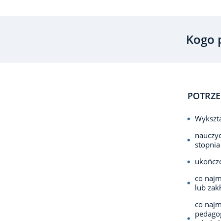
Kogo 
POTRZE
Wykszta
nauczyc
stopnia
ukończo
co najm
lub zakł
co najm
pedagog