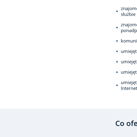
znajomo
służbie
znajom
ponadp
komuni
umiejęt
umiejęt
umiejęt
umiejęt
Interne
Co of