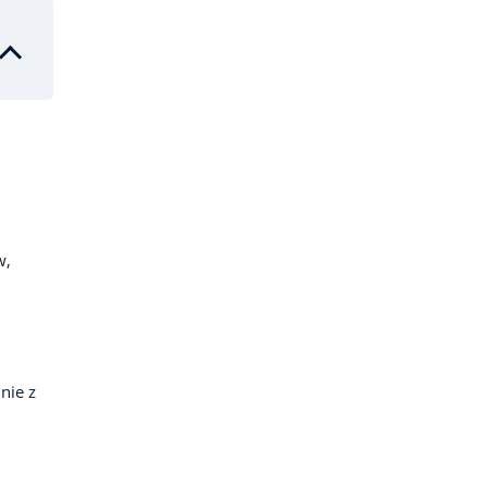
w,
nie z