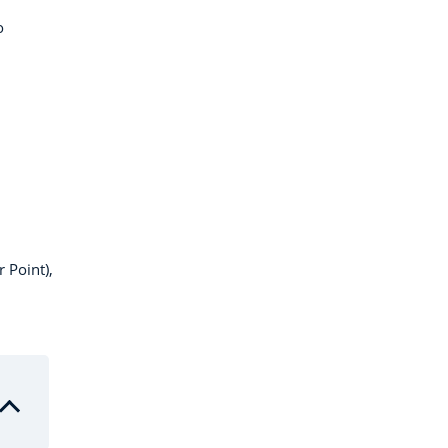
o
 Point),