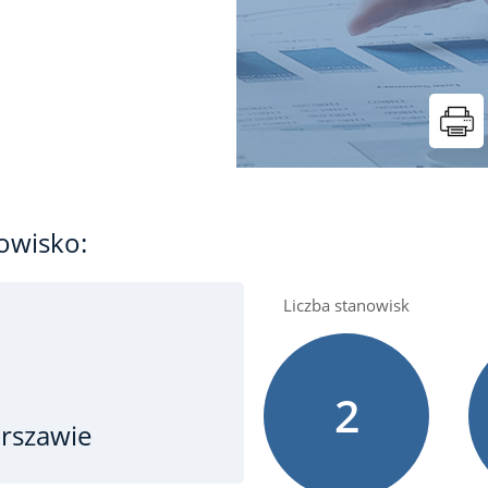
owisko:
Liczba stanowisk
2
rszawie