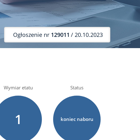
Ogłoszenie nr
129011
/ 20.10.2023
Wymiar etatu
Status
1
koniec naboru