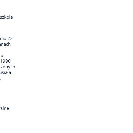
 szkole
dnia 22
ganach
iu
–1990
dzonych
usiała
.
ślne