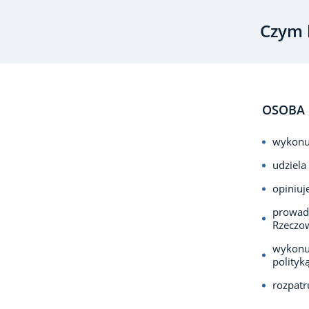
Czym 
OSOBA 
wykonuj
udziela
opiniuj
prowadz
Rzeczo
wykonuj
polityk
rozpatru