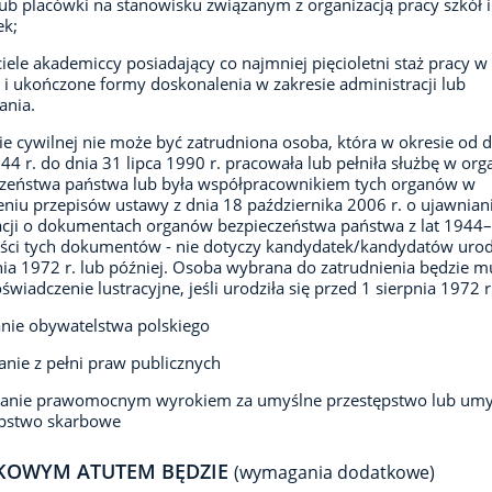
lub placówki na stanowisku związanym z organizacją pracy szkół i
ek;
iele akademiccy posiadający co najmniej pięcioletni staż pracy w
 i ukończone formy doskonalenia w zakresie administracji lub
ania.
ie cywilnej nie może być zatrudniona osoba, która w okresie od 
944 r. do dnia 31 lipca 1990 r. pracowała lub pełniła służbę w or
czeństwa państwa lub była współpracownikiem tych organów w
niu przepisów ustawy z dnia 18 października 2006 r. o ujawnian
cji o dokumentach organów bezpieczeństwa państwa z lat 1944
eści tych dokumentów - nie dotyczy kandydatek/kandydatów uro
nia 1972 r. lub później. Osoba wybrana do zatrudnienia będzie m
oświadczenie lustracyjne, jeśli urodziła się przed 1 sierpnia 1972 r
nie obywatelstwa polskiego
anie z pełni praw publicznych
zanie prawomocnym wyrokiem za umyślne przestępstwo lub umy
ępstwo skarbowe
KOWYM ATUTEM BĘDZIE
(wymagania dodatkowe)