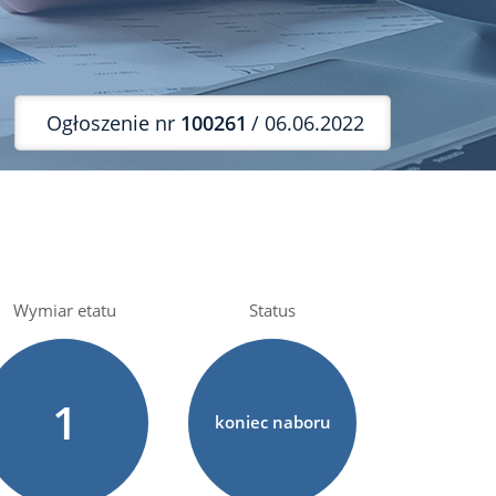
Ogłoszenie nr
100261
/ 06.06.2022
Wymiar etatu
Status
1
koniec naboru