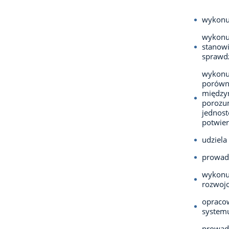
wykonu
wykonu
stanow
sprawdz
wykonuj
porówn
międzyn
porozu
jednost
potwier
udziela
prowadz
wykonuj
rozwoj
opracow
systemu
prowadz