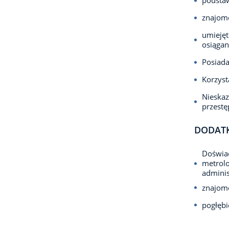
podstaw
znajom
umiejęt
osiągan
Posiada
Korzyst
Nieska
przest
DODAT
Doświad
metrolo
adminis
znajom
pogłębi