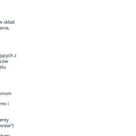
w skład
ania,
jących z
rców
elu
torium
mi i
enty
eview”)
ałymi