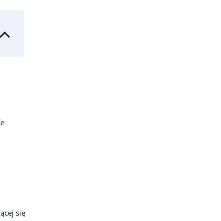
me
ącej się