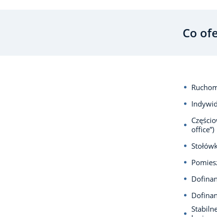
Co of
Ruchom
Indywid
Częścio
office”)
Stołów
Pomiesz
Dofina
Dofina
Stabiln