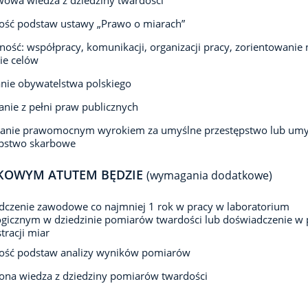
owa wiedza z dziedziny twardości
ość podstaw ustawy „Prawo o miarach”
ność: współpracy, komunikacji, organizacji pracy, zorientowanie 
ie celów
nie obywatelstwa polskiego
anie z pełni praw publicznych
zanie prawomocnym wyrokiem za umyślne przestępstwo lub umy
ępstwo skarbowe
KOWYM ATUTEM BĘDZIE
(wymagania dodatkowe)
czenie zawodowe co najmniej 1 rok w pracy w laboratorium
gicznym w dziedzinie pomiarów twardości lub doświadczenie w 
tracji miar
ość podstaw analizy wyników pomiarów
ona wiedza z dziedziny pomiarów twardości