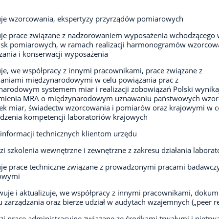
je wzorcowania, ekspertyzy przyrządów pomiarowych
je prace związane z nadzorowaniem wyposażenia wchodzącego 
isk pomiarowych, w ramach realizacji harmonogramów wzorcow
ania i konserwacji wyposażenia
e, we współpracy z innymi pracownikami, prace związane z
aniami międzynarodowymi w celu powiązania prac z
arodowym systemem miar i realizacji zobowiązań Polski wynika
mienia MRA o międzynarodowym uznawaniu państwowych wzo
ek miar, świadectw wzorcowania i pomiarów oraz krajowymi w c
dzenia kompetencji laboratoriów krajowych
 informacji technicznych klientom urzędu
i szkolenia wewnętrzne i zewnętrzne z zakresu działania labora
e prace techniczne związane z prowadzonymi pracami badawczy
owymi
uje i aktualizuje, we współpracy z innymi pracownikami, dokum
 zarządzania oraz bierze udział w audytach wzajemnych („peer r
i prace administracyjne związane ze środkami trwałymi i nietrw