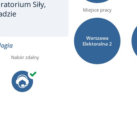
ratorium Siły,
Miejsce pracy
adzie
Warszawa
Elektoralna
2
logia
Nabór zdalny