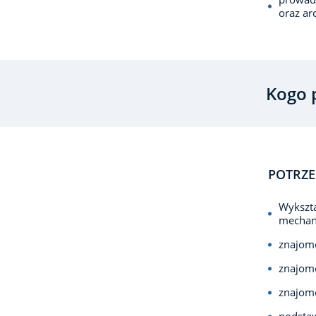
oraz a
Kogo 
POTRZE
Wykszta
mechan
znajom
znajom
znajomo