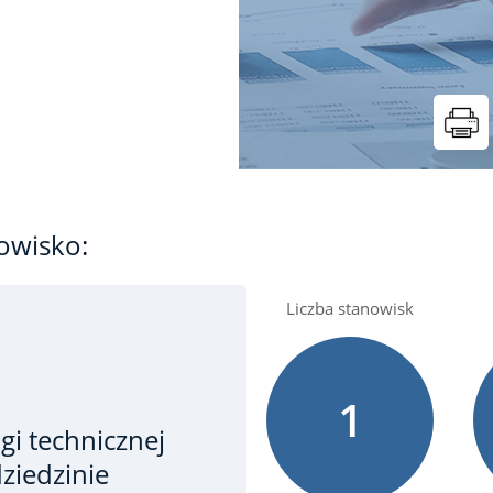
owisko:
Liczba stanowisk
1
i technicznej
ziedzinie