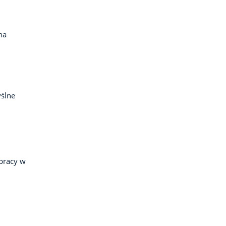
na
ślne
pracy w