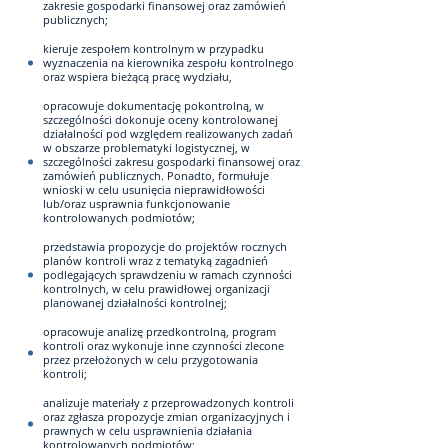
zakresie gospodarki finansowej oraz zamówień
publicznych;
kieruje zespołem kontrolnym w przypadku
wyznaczenia na kierownika zespołu kontrolnego
oraz wspiera bieżącą pracę wydziału,
opracowuje dokumentację pokontrolną, w
szczególności dokonuje oceny kontrolowanej
działalności pod względem realizowanych zadań
w obszarze problematyki logistycznej, w
szczególności zakresu gospodarki finansowej oraz
zamówień publicznych. Ponadto, formułuje
wnioski w celu usunięcia nieprawidłowości
lub/oraz usprawnia funkcjonowanie
kontrolowanych podmiotów;
przedstawia propozycje do projektów rocznych
planów kontroli wraz z tematyką zagadnień
podlegających sprawdzeniu w ramach czynności
kontrolnych, w celu prawidłowej organizacji
planowanej działalności kontrolnej;
opracowuje analizę przedkontrolną, program
kontroli oraz wykonuje inne czynności zlecone
przez przełożonych w celu przygotowania
kontroli;
analizuje materiały z przeprowadzonych kontroli
oraz zgłasza propozycje zmian organizacyjnych i
prawnych w celu usprawnienia działania
kontrolowanych podmiotów;