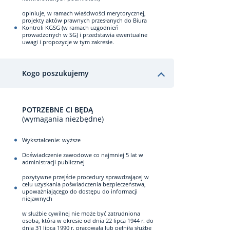
opiniuje, w ramach właściwości merytorycznej,
projekty aktów prawnych przesłanych do Biura
Kontroli KGSG (w ramach uzgodnień
prowadzonych w SG) i przedstawia ewentualne
uwagi i propozycje w tym zakresie.
Kogo poszukujemy
POTRZEBNE CI BĘDĄ
(wymagania niezbędne)
Wykształcenie: wyższe
Doświadczenie zawodowe co najmniej 5 lat w
administracji publicznej
pozytywne przejście procedury sprawdzającej w
celu uzyskania poświadczenia bezpieczeństwa,
upoważniającego do dostępu do informacji
niejawnych
w służbie cywilnej nie może być zatrudniona
osoba, która w okresie od dnia 22 lipca 1944 r. do
dnia 31 lipca 1990 r. pracowała lub pełniła służbę