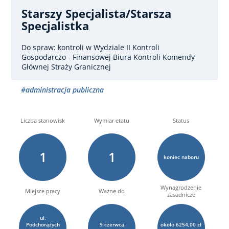
Starszy Specjalista/starsza
Specjalistka
Do spraw: kontroli
w Wydziale II Kontroli
Gospodarczo - Finansowej Biura Kontroli Komendy
Głównej Straży Granicznej
#administracja publiczna
Liczba stanowisk
Wymiar etatu
Status
1
1
koniec naboru
Wynagrodzenie
Miejsce pracy
Ważne do
zasadnicze
ul.
Podchorążych
9
czerwca
około 6254,00 zł