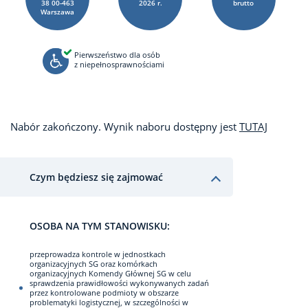
38 00-463
2026 r.
brutto
Warszawa
Pierwszeństwo dla osób
z niepełnosprawnościami
Nabór zakończony. Wynik naboru dostępny jest
TUTAJ
Czym będziesz się zajmować
OSOBA NA TYM STANOWISKU:
przeprowadza kontrole w jednostkach
organizacyjnych SG oraz komórkach
organizacyjnych Komendy Głównej SG w celu
sprawdzenia prawidłowości wykonywanych zadań
przez kontrolowane podmioty w obszarze
problematyki logistycznej, w szczególności w