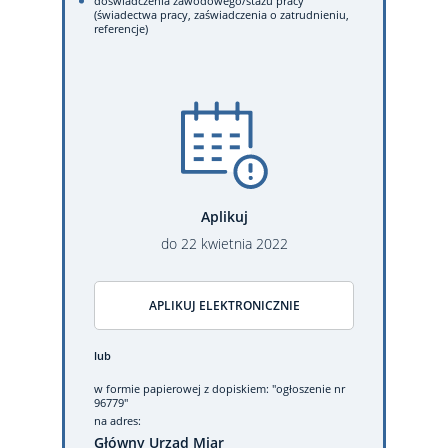
doświadczenia zawodowego/stażu pracy
(świadectwa pracy, zaświadczenia o zatrudnieniu,
referencje)
Aplikuj
do
22
kwietnia
2022
APLIKUJ ELEKTRONICZNIE
lub
w formie papierowej
z dopiskiem: "ogłoszenie nr
96779"
na adres:
Główny Urząd Miar