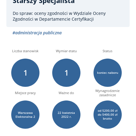
Starszy Specjalista
Do spraw: oceny zgodności
w Wydziale Oceny
Zgodności w Departamencie Certyfikacji
#administracja publiczna
Liczba stanowisk
Wymiar etatu
Status
1
1
koniec naboru
Wynagrodzenie
Miejsce pracy
Ważne do
zasadnicze
od 5200,00 zł
Warszawa
22
kwietnia
do 5400,00 zł
Elektoralna
2
2022 r.
brutto