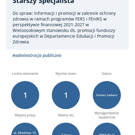
Starszy Specjalista
Do spraw: informacji i promocji w zakresie ochrony
zdrowia w ramach programów FERS i FEnIKS w
perspektywie finansowej 2021-2027
w
Wieloosobowym stanowisku ds. promocji funduszy
europejskich w Departamencie Edukacji i Promocji
Zdrowia
#administracja publiczna
Liczba stanowisk
Wymiar etatu
Status
1
1
koniec naboru
Wynagrodzenie
Miejsce pracy
Ważne do
zasadnicze
ul. Miodowa 15,
7
lipca
8003,91 zł