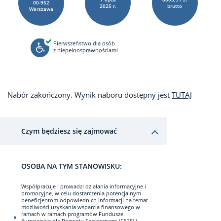
00-952
2025 r.
brutto
Warszawa
Pierwszeństwo dla osób
z niepełnosprawnościami
Nabór zakończony. Wynik naboru dostępny jest
TUTAJ
Czym będziesz się zajmować
OSOBA NA TYM STANOWISKU:
Współpracuje i prowadzi działania informacyjne i
promocyjne, w celu dostarczenia potencjalnym
beneficjentom odpowiednich informacji na temat
możliwości uzyskania wsparcia finansowego w
ramach w ramach programów Fundusze
Europejskie dla Rozwoju Społecznego (FERS) i