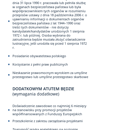
dnia 31 lipca 1990 r. pracowała lub pełniła służbę
w organach bezpieczeństwa państwa lub była
współpracownikiem tych organów w rozumieniu
przepisów ustawy z dnia 18 października 2006 r. o
ujawnianiu informacji o dokumentach organów
bezpieczeństwa państwa z lat 1944–1990 oraz
treści tych dokumentów - nie dotyczy
kandydatek/kandydatów urodzonych 1 sierpnia
1972 r. lub później. Osoba wybrana do
zatrudnienia będzie musiała złożyć oświadczenie
lustracyjne, jeśli urodziła się przed 1 sierpnia 1972
r.
Posiadanie obywatelstwa polskiego
Korzystanie z pełni praw publicznych
Nieskazanie prawomocnym wyrokiem za umyślne
przestępstwo lub umyślne przestępstwo skarbowe
DODATKOWYM ATUTEM BĘDZIE
(wymagania dodatkowe)
Doświadczenie zawodowe co najmniej 6 miesięcy
na stanowisku przy promocji projektów
współfinansowanych z Funduszy Europejskich
Przeszkolenie z zakresu zarządzania projektami
Znajomość języka angielskiego na poziomie