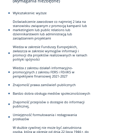
(wymagania niezbędne)
Wykształcenie: wyższe
Doświadczenie zawodowe co najmniej 2 lata na
stanowisku związanym z promocją kampanii lub
marketingiem lub public relations lub
dziennikarstwem lub administracją lub
zarządzaniem projektami
Wiedza w zakresie Funduszy Europejskich,
zwłaszcza w zakresie wymogów informacji i
promocji dla projektów realizowanych w ramach
polityki spójności
Wiedza z zakresu działań informacyjno-
promocyjnych z zakresu FERS i FEnIKS w
perspektywie finansowej 2021-2027
Znajomość prawa zamówień publicznych
Bardzo dobra obsługa mediów społecznościowych
Znajomość przepisów o dostępie do informacji
publicznej,
Umiejętność formułowania i redagowania
przekazów
W służbie cywilnej nie może być zatrudniona
osoba, która w okresie od dnia 22 lipca 1944 r. do