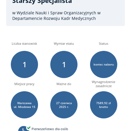
Starszy Specjalista
w Wydziale Nauki i Spraw Organizacyjnych w
Departamencie Rozwoju Kadr Medycznych
Liczba stanowisk
Wymiar etatu
Status
1
1
koniec naboru
Wynagrodzenie
Miejsce pracy
Ważne do
zasadnicze
Warszawa
27
czerwca
7589,92 zł
ul. Miodowa
15
2025 r.
brutto
Pierwszeństwo dla osób