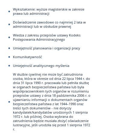
Wykształcenie: wyższe magisterskie w zakresie
prawa lub administracji
Doświadczenie zawodowe co najmniej 2 lata w
administracji lub w obsłudze prawnej
Wiedza z zakresu przepisów ustawy Kodeks
Postępowania Administracyjnego
Umiejętność planowania i organizacji pracy
Komunikatywność
Umiejętność analitycznego myślenia
W służbie cywilnej nie może być zatrudniona
osoba, która w okresie od dnia 22 lipca 1944 r. do
dnia 31 lipca 1990 r. pracowała lub pełniła służbę
w organach bezpieczeństwa państwa lub była
współpracownikiem tych organów w rozumieniu
przepisów ustawy z dnia 18 października 2006 r. o
ujawnianiu informacji o dokumentach organów
bezpieczeństwa państwa z lat 1944–1990 oraz
treści tych dokumentów - nie dotyczy
kandydatek/kandydatów urodzonych 1 sierpnia
1972 r. lub później. Osoba wybrana do
zatrudnienia będzie musiała złożyć oświadczenie
lustracyjne, jeśli urodziła się przed 1 sierpnia 1972
r.