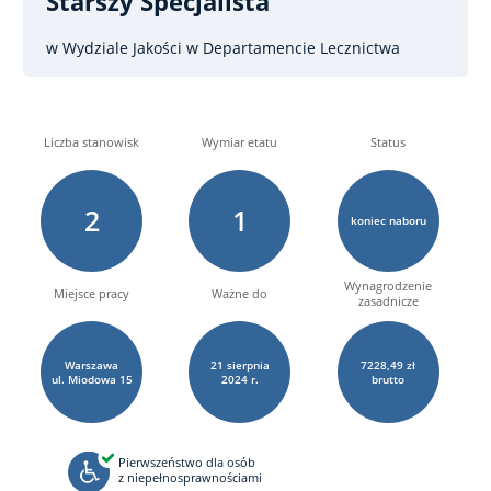
Starszy Specjalista
w Wydziale Jakości w Departamencie Lecznictwa
Liczba stanowisk
Wymiar etatu
Status
2
1
koniec naboru
Wynagrodzenie
Miejsce pracy
Ważne do
zasadnicze
Warszawa
21
sierpnia
7228,49 zł
ul. Miodowa
15
2024 r.
brutto
Pierwszeństwo dla osób
z niepełnosprawnościami