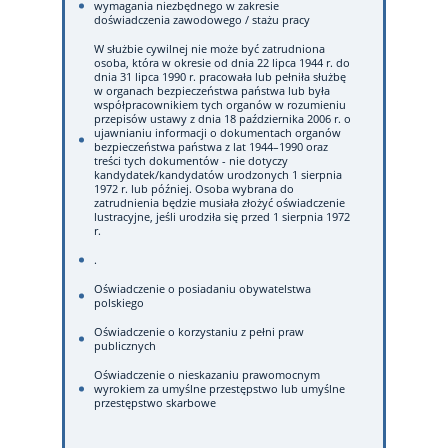
wymagania niezbędnego w zakresie
doświadczenia zawodowego / stażu pracy
W służbie cywilnej nie może być zatrudniona
osoba, która w okresie od dnia 22 lipca 1944 r. do
dnia 31 lipca 1990 r. pracowała lub pełniła służbę
w organach bezpieczeństwa państwa lub była
współpracownikiem tych organów w rozumieniu
przepisów ustawy z dnia 18 października 2006 r. o
ujawnianiu informacji o dokumentach organów
bezpieczeństwa państwa z lat 1944–1990 oraz
treści tych dokumentów - nie dotyczy
kandydatek/kandydatów urodzonych 1 sierpnia
1972 r. lub później. Osoba wybrana do
zatrudnienia będzie musiała złożyć oświadczenie
lustracyjne, jeśli urodziła się przed 1 sierpnia 1972
r.
.
Oświadczenie o posiadaniu obywatelstwa
polskiego
Oświadczenie o korzystaniu z pełni praw
publicznych
Oświadczenie o nieskazaniu prawomocnym
wyrokiem za umyślne przestępstwo lub umyślne
przestępstwo skarbowe