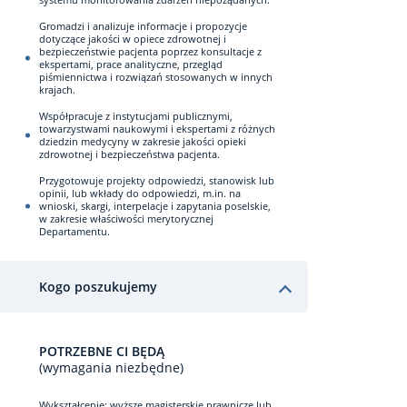
Gromadzi i analizuje informacje i propozycje
dotyczące jakości w opiece zdrowotnej i
bezpieczeństwie pacjenta poprzez konsultacje z
ekspertami, prace analityczne, przegląd
piśmiennictwa i rozwiązań stosowanych w innych
krajach.
Współpracuje z instytucjami publicznymi,
towarzystwami naukowymi i ekspertami z różnych
dziedzin medycyny w zakresie jakości opieki
zdrowotnej i bezpieczeństwa pacjenta.
Przygotowuje projekty odpowiedzi, stanowisk lub
opinii, lub wkłady do odpowiedzi, m.in. na
wnioski, skargi, interpelacje i zapytania poselskie,
w zakresie właściwości merytorycznej
Departamentu.
Kogo poszukujemy
POTRZEBNE CI BĘDĄ
(wymagania niezbędne)
Wykształcenie: wyższe magisterskie prawnicze lub