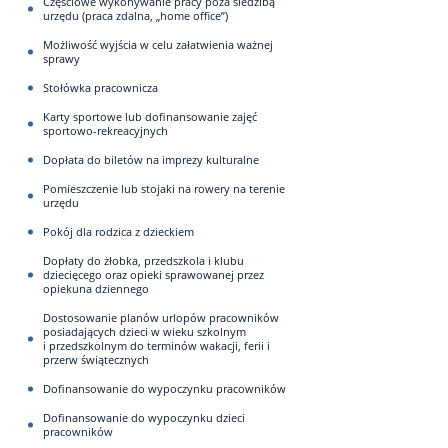
Częściowe wykonywanie pracy poza siedzibą
urzędu (praca zdalna, „home office”)
Możliwość wyjścia w celu załatwienia ważnej
sprawy
Stołówka pracownicza
Karty sportowe lub dofinansowanie zajęć
sportowo-rekreacyjnych
Dopłata do biletów na imprezy kulturalne
Pomieszczenie lub stojaki na rowery na terenie
urzędu
Pokój dla rodzica z dzieckiem
Dopłaty do żłobka, przedszkola i klubu
dziecięcego oraz opieki sprawowanej przez
opiekuna dziennego
Dostosowanie planów urlopów pracowników
posiadających dzieci w wieku szkolnym
i przedszkolnym do terminów wakacji, ferii i
przerw świątecznych
Dofinansowanie do wypoczynku pracowników
Dofinansowanie do wypoczynku dzieci
pracowników