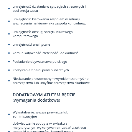
umiejętność działania w sytuacjach stresowych i
pod presją czasu
umiejętność kierowania zespołem w sytuacji
wyznaczenia na kierownika zespołu kontrolnego
umiejętność obsługi sprzętu biurowego i
komputerowego
umiejętności analityczne
komunikatywność, rzetelność i dokładność
Posiadanie obywatelstwa polskiego
Korzystanie z pełni praw publicznych
Nieskazanie prawomocnym wyrokiem za umyślne
przestępstwo lub umyślne przestępstwo skarbowe
DODATKOWYM ATUTEM BĘDZIE
(wymagania dodatkowe)
Wykształcenie: wyższe prawnicze lub
administracyjne
doświadczenie zdobyte w związku z
merytorycznym wykonywaniem zadań z zakresu
tematyki cudzoziemców, kontroli ruchu