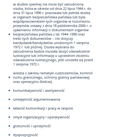
w służbie cywilnej nie może być zatrudniona
osoba, która w okresie od dnia 22 lipca 1944 r. do
dnia 31 lipca 1990 r. pracowała lub pełniła służbę
w organach bezpieczeństwa państwa lub była
współpracownikiem tych organów w rozumieniu
przepisów ustawy z dnia 18 października 2006 r. o
ujawnianiu informacji o dokumentach organów
bezpieczeństwa państwa z lat 1944–1990 oraz
treści tych dokumentów – nie dotyczy
kandydatek/kandydatów urodzonych 1 sierpnia
1972 r. lub później. Osoba wybrana do
zatrudnienia będzie musiała złożyć oświadczenie
lustracyjne lub informację o uprzednim złożeniu
oświadczenia lustracyjnego, jeśli urodziła się przed
1 sierpnia 1972 r.
wiedza z zakresu tematyki cudzoziemców, kontroli
ruchu granicznego, ochrony granicy państwowej
oraz operacyjno-śledczej
komunikatywność i asertywność
umiejętność argumentowania
łatwość komunikacji i pracy w zespole
zmysł organizacyjny i operatywność
grzeczność i uprzejmość
dyspozycyjność