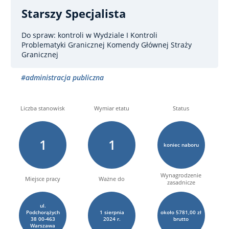
Starszy Specjalista
Do spraw: kontroli
w Wydziale I Kontroli
Problematyki Granicznej Komendy Głównej Straży
Granicznej
#administracja publiczna
Liczba stanowisk
Wymiar etatu
Status
1
1
koniec naboru
Wynagrodzenie
Miejsce pracy
Ważne do
zasadnicze
ul.
Podchorążych
1
sierpnia
około 5781,00 zł
38 00-463
2024 r.
brutto
Warszawa