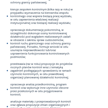
ochrony granicy państwowej;
kieruje zespołem kontrolnym (kilka razy w roku) w
przypadku wyznaczenia na kierownika zespołu
kontrolnego oraz wspiera bieżącą pracę wydziału,
w celu zapewnienia właściwej realizacji
instytucjonalnej oraz bieżącej realizacji wydziału;
opracowuje dokumentację pokontrolną, w
szczególności dokonuje oceny kontrolowanej
działalności pod względem realizowanych zadań
w obszarze z zakresu spraw cudzoziemców,
kontroli ruchu granicznego oraz ochrony granicy
państwowej. Ponadto, formuje wnioski w celu
usunięcia nieprawidłowości lub/oraz
usprawnienia funkcjonowania kontrolowanych
podmiotów;
przedstawia (raz w roku) propozycje do projektów
rocznych planów kontroli wraz z tematyką
zagadnień podlegających sprawdzeniu w ramach
czynności kontrolnych, w celu prawidłowej
organizacji planowanej działalności kontrolnej;
opracowuje analizę przedkontrolną, program
kontroli oraz wykonuje inne czynności zlecone
przez przełożonych w celu przygotowania
kontroli;
analizuje materiały z przeprowadzonych kontroli
oraz zgłasza propozycje zmian organizacyjnych i