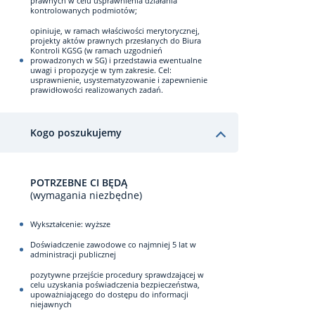
prawnych w celu usprawnienia działania
kontrolowanych podmiotów;
opiniuje, w ramach właściwości merytorycznej,
projekty aktów prawnych przesłanych do Biura
Kontroli KGSG (w ramach uzgodnień
prowadzonych w SG) i przedstawia ewentualne
uwagi i propozycje w tym zakresie. Cel:
usprawnienie, usystematyzowanie i zapewnienie
prawidłowości realizowanych zadań.
Kogo poszukujemy
POTRZEBNE CI BĘDĄ
(wymagania niezbędne)
Wykształcenie: wyższe
Doświadczenie zawodowe co najmniej 5 lat w
administracji publicznej
pozytywne przejście procedury sprawdzającej w
celu uzyskania poświadczenia bezpieczeństwa,
upoważniającego do dostępu do informacji
niejawnych