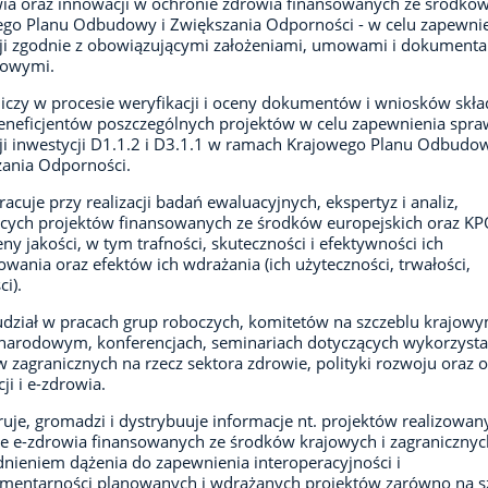
ia oraz innowacji w ochronie zdrowia finansowanych ze środkó
go Planu Odbudowy i Zwiększania Odporności - w celu zapewnie
cji zgodnie z obowiązującymi założeniami, umowami i dokument
kowymi.
iczy w procesie weryfikacji i oceny dokumentów i wniosków skł
eneficjentów poszczególnych projektów w celu zapewnienia spra
cji inwestycji D1.1.2 i D3.1.1 w ramach Krajowego Planu Odbudow
ania Odporności.
acuje przy realizacji badań ewaluacyjnych, ekspertyz i analiz,
cych projektów finansowanych ze środków europejskich oraz K
eny jakości, w tym trafności, skuteczności i efektywności ich
wania oraz efektów ich wdrażania (ich użyteczności, trwałości,
ci).
udział w pracach grup roboczych, komitetów na szczeblu krajowy
arodowym, konferencjach, seminariach dotyczących wykorzysta
 zagranicznych na rzecz sektora zdrowie, polityki rozwoju oraz 
ji i e-zdrowia.
uje, gromadzi i dystrybuuje informacje nt. projektów realizowa
e e-zdrowia finansowanych ze środków krajowych i zagranicznyc
nieniem dążenia do zapewnienia interoperacyjności i
mentarności planowanych i wdrażanych projektów zarówno na s