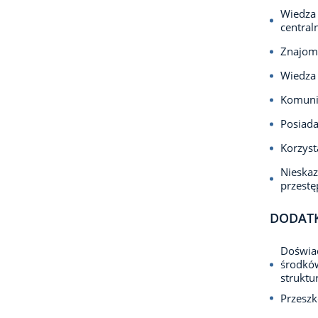
Wiedza 
central
Znajom
Wiedza 
Komuni
Posiada
Korzyst
Nieska
przest
DODAT
Doświad
środków
strukt
Przeszk