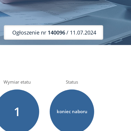
Ogłoszenie nr
140096
/ 11.07.2024
Wymiar etatu
Status
1
koniec naboru