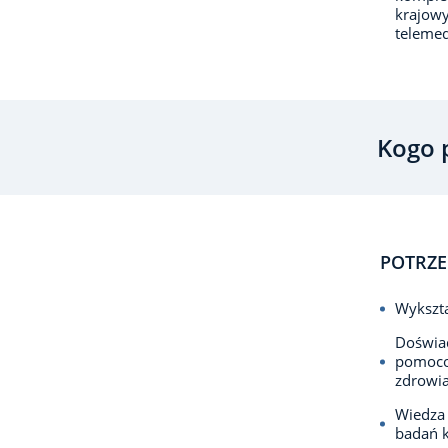
krajowy
teleme
Kogo 
POTRZE
Wykszta
Doświad
pomocow
zdrowi
Wiedza 
badań k