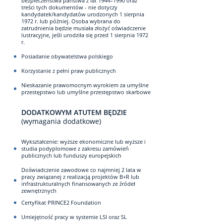
bezpieczeństwa państwa z lat 1944–1990 oraz
treści tych dokumentów - nie dotyczy
kandydatek/kandydatów urodzonych 1 sierpnia
1972 r. lub później. Osoba wybrana do
zatrudnienia będzie musiała złożyć oświadczenie
lustracyjne, jeśli urodziła się przed 1 sierpnia 1972
r.
Posiadanie obywatelstwa polskiego
Korzystanie z pełni praw publicznych
Nieskazanie prawomocnym wyrokiem za umyślne
przestępstwo lub umyślne przestępstwo skarbowe
DODATKOWYM ATUTEM BĘDZIE
(wymagania dodatkowe)
Wykształcenie: wyższe ekonomiczne lub wyższe i
studia podyplomowe z zakresu zamówień
publicznych lub funduszy europejskich
Doświadczenie zawodowe co najmniej 2 lata w
pracy związanej z realizacją projektów B+R lub
infrastrukturalnych finansowanych ze źródeł
zewnętrznych
Certyfikat PRINCE2 Foundation
Umiejętność pracy w systemie LSI oraz SL