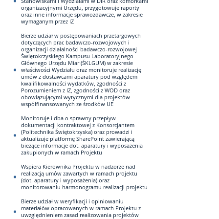
Stanowiskami i Wydziałami w DIR oraz komórkami
organizacyjnymi Urzędu, przygotowuje raporty
oraz inne informacje sprawozdawcze, w zakresie
wymaganym przez IZ
Bierze udział w postępowaniach przetargowych
dotyczących prac badawczo-rozwojowych i
organizacji działalności badawczo-rozwojowej
Świętokrzyskiego Kampusu Laboratoryjnego
Głównego Urzędu Miar (ŚKLGUM) w zakresie
właściwości Wydziału oraz monitoruje realizację
umów z dostawcami aparatury pod względem
kwalifikowalności wydatków, zgodności z
Porozumieniem z IZ, zgodności z WOD oraz
obowiązującymi wytycznymi dla projektów
współfinansowanych ze środków UE
Monitoruje i dba o sprawny przepływ
dokumentacji kontraktowej z Konsorcjantem
(Politechnika Świętokrzyska) oraz prowadzi i
aktualizuje platformę SharePoint zawierającą
bieżące informacje dot. aparatury i wyposażenia
zakupionych w ramach Projektu
Wspiera Kierownika Projektu w nadzorze nad
realizacją umów zawartych w ramach projektu
(dot. aparatury i wyposażenia) oraz
monitorowaniu harmonogramu realizacji projektu
Bierze udział w weryfikacji i opiniowaniu
materiałów opracowanych w ramach Projektu z
uwzględnieniem zasad realizowania projektów