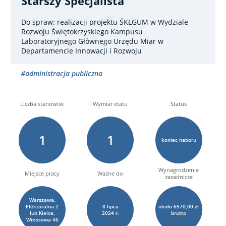
Starszy Specjalista
Do spraw: realizacji projektu ŚKLGUM
w Wydziale
Rozwoju Świętokrzyskiego Kampusu
Laboratoryjnego Głównego Urzędu Miar w
Departamencie Innowacji i Rozwoju
#administracja publiczna
Liczba stanowisk
Wymiar etatu
Status
1
1
koniec naboru
Wynagrodzenie
Miejsce pracy
Ważne do
zasadnicze
Warszawa,
Elektoralna 2
8
lipca
około 6570,00 zł
lub Kielce,
2024 r.
brutto
Wrzosowa 46