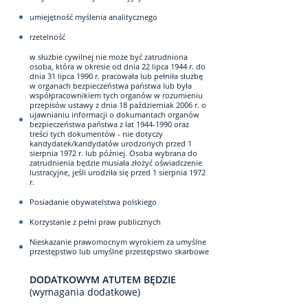
umiejętność myślenia analitycznego
rzetelność
w służbie cywilnej nie może być zatrudniona
osoba, która w okresie od dnia 22 lipca 1944 r. do
dnia 31 lipca 1990 r. pracowała lub pełniła służbę
w organach bezpieczeństwa państwa lub była
współpracownikiem tych organów w rozumieniu
przepisów ustawy z dnia 18 październiak 2006 r. o
ujawnianiu informacji o dokumantach organów
bezpieczeństwa państwa z lat 1944-1990 oraz
treści tych dokumentów - nie dotyczy
kandydatek/kandydatów urodzonych przed 1
sierpnia 1972 r. lub później. Osoba wybrana do
zatrudnienia będzie musiała złożyć oświadczenie
lustracyjne, jeśli urodziła się przed 1 sierpnia 1972
r.
Posiadanie obywatelstwa polskiego
Korzystanie z pełni praw publicznych
Nieskazanie prawomocnym wyrokiem za umyślne
przestępstwo lub umyślne przestępstwo skarbowe
DODATKOWYM ATUTEM BĘDZIE
(wymagania dodatkowe)