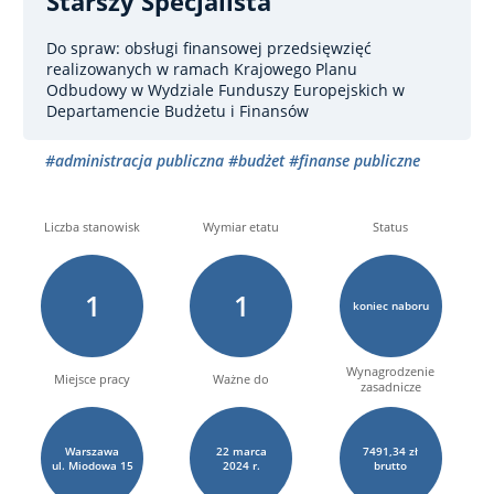
Starszy Specjalista
Do spraw: obsługi finansowej przedsięwzięć
realizowanych w ramach Krajowego Planu
Odbudowy
w Wydziale Funduszy Europejskich w
Departamencie Budżetu i Finansów
#administracja publiczna
#budżet
#finanse publiczne
Liczba stanowisk
Wymiar etatu
Status
1
1
koniec naboru
Wynagrodzenie
Miejsce pracy
Ważne do
zasadnicze
Warszawa
22
marca
7491,34 zł
ul. Miodowa
15
2024 r.
brutto