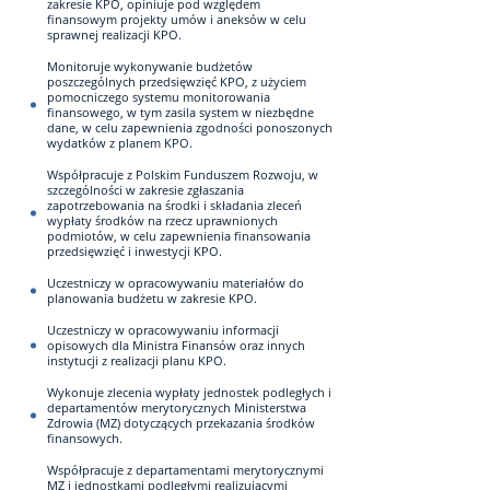
zakresie KPO, opiniuje pod względem
finansowym projekty umów i aneksów w celu
sprawnej realizacji KPO.
Monitoruje wykonywanie budżetów
poszczególnych przedsięwzięć KPO, z użyciem
pomocniczego systemu monitorowania
finansowego, w tym zasila system w niezbędne
dane, w celu zapewnienia zgodności ponoszonych
wydatków z planem KPO.
Współpracuje z Polskim Funduszem Rozwoju, w
szczególności w zakresie zgłaszania
zapotrzebowania na środki i składania zleceń
wypłaty środków na rzecz uprawnionych
podmiotów, w celu zapewnienia finansowania
przedsięwzięć i inwestycji KPO.
Uczestniczy w opracowywaniu materiałów do
planowania budżetu w zakresie KPO.
Uczestniczy w opracowywaniu informacji
opisowych dla Ministra Finansów oraz innych
instytucji z realizacji planu KPO.
Wykonuje zlecenia wypłaty jednostek podległych i
departamentów merytorycznych Ministerstwa
Zdrowia (MZ) dotyczących przekazania środków
finansowych.
Współpracuje z departamentami merytorycznymi
MZ i jednostkami podległymi realizującymi