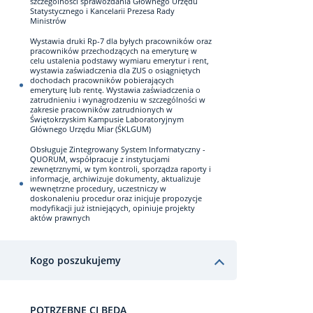
szczególności sprawozdania Głównego Urzędu
Statystycznego i Kancelarii Prezesa Rady
Ministrów
Wystawia druki Rp-7 dla byłych pracowników oraz
pracowników przechodzących na emeryturę w
celu ustalenia podstawy wymiaru emerytur i rent,
wystawia zaświadczenia dla ZUS o osiągniętych
dochodach pracowników pobierających
emeryturę lub rentę. Wystawia zaświadczenia o
zatrudnieniu i wynagrodzeniu w szczególności w
zakresie pracowników zatrudnionych w
Świętokrzyskim Kampusie Laboratoryjnym
Głównego Urzędu Miar (ŚKLGUM)
Obsługuje Zintegrowany System Informatyczny -
QUORUM, współpracuje z instytucjami
zewnętrznymi, w tym kontroli, sporządza raporty i
informacje, archiwizuje dokumenty, aktualizuje
wewnętrzne procedury, uczestniczy w
doskonaleniu procedur oraz inicjuje propozycje
modyfikacji już istniejących, opiniuje projekty
aktów prawnych
Kogo poszukujemy
POTRZEBNE CI BĘDĄ