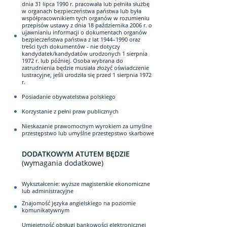
dnia 31 lipca 1990 r. pracowała lub pełniła służbę
w organach bezpieczeństwa państwa lub była
współpracownikiem tych organów w rozumieniu
przepisów ustawy z dnia 18 października 2006 r. o
ujawnianiu informacji o dokumentach organów
bezpieczeństwa państwa z lat 1944–1990 oraz
treści tych dokumentów - nie dotyczy
kandydatek/kandydatów urodzonych 1 sierpnia
1972 r. lub później. Osoba wybrana do
zatrudnienia będzie musiała złożyć oświadczenie
lustracyjne, jeśli urodziła się przed 1 sierpnia 1972
r.
Posiadanie obywatelstwa polskiego
Korzystanie z pełni praw publicznych
Nieskazanie prawomocnym wyrokiem za umyślne
przestępstwo lub umyślne przestępstwo skarbowe
DODATKOWYM ATUTEM BĘDZIE
(wymagania dodatkowe)
Wykształcenie: wyższe magisterskie ekonomiczne
lub administracyjne
Znajomość języka angielskiego na poziomie
komunikatywnym
Umiejętność obsługi bankowości elektronicznej