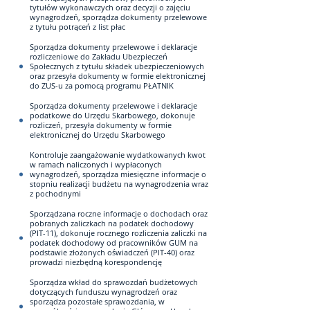
tytułów wykonawczych oraz decyzji o zajęciu
wynagrodzeń, sporządza dokumenty przelewowe
z tytułu potrąceń z list płac
Sporządza dokumenty przelewowe i deklaracje
rozliczeniowe do Zakładu Ubezpieczeń
Społecznych z tytułu składek ubezpieczeniowych
oraz przesyła dokumenty w formie elektronicznej
do ZUS-u za pomocą programu PŁATNIK
Sporządza dokumenty przelewowe i deklaracje
podatkowe do Urzędu Skarbowego, dokonuje
rozliczeń, przesyła dokumenty w formie
elektronicznej do Urzędu Skarbowego
Kontroluje zaangażowanie wydatkowanych kwot
w ramach naliczonych i wypłaconych
wynagrodzeń, sporządza miesięczne informacje o
stopniu realizacji budżetu na wynagrodzenia wraz
z pochodnymi
Sporządzana roczne informacje o dochodach oraz
pobranych zaliczkach na podatek dochodowy
(PIT-11), dokonuje rocznego rozliczenia zaliczki na
podatek dochodowy od pracowników GUM na
podstawie złożonych oświadczeń (PIT-40) oraz
prowadzi niezbędną korespondencję
Sporządza wkład do sprawozdań budżetowych
dotyczących funduszu wynagrodzeń oraz
sporządza pozostałe sprawozdania, w