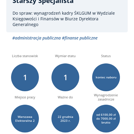
Starszy Specjalista
Do spraw: wynagrodzeń kadry ŚKLGUM
w Wydziale
Księgowości i Finansów w Biurze Dyrektora
Generalnego
#administracja publiczna
#finanse publiczne
Liczba stanowisk
Wymiar etatu
Status
1
1
koniec naboru
Wynagrodzenie
Miejsce pracy
Ważne do
zasadnicze
od 6100,00 zł
Warszawa
22
grudnia
do 7000,00 zł
Elektoralna
2
2023 r.
brutto