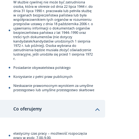
W służbie cywilnej nie może być zatrudniona
osoba, która w okresie od dnia 22 lipca 1944 r. do
dnia 31 lipca 1990 r. pracowała lub pełniła służbę
w organach bezpieczeństwa państwa lub była
współpracownikiem tych organów w rozumieniu
przepisów ustawy z dnia 18 października 2006 r. o
ujawnianiu informacji o dokumentach organów
bezpieczeństwa państwa z lat 1944–1990 oraz
treści tych dokumentów (nie dotyczy
kandydatek/kandydatów urodzonych 1 sierpnia
1972 r. lub później). Osoba wybrana do
zatrudnienia będzie musiała złożyć oświadczenie
lustracyjne, jeśli urodziła się przed 1 sierpnia 1972
r.
Posiadanie obywatelstwa polskiego
Korzystanie z pełni praw publicznych
Nieskazanie prawomocnym wyrokiem za umyślne
przestępstwo lub umyślne przestępstwo skarbowe
Co oferujemy
elastyczny czas pracy – możliwość rozpoczęcia
pracy w godz. 7.00-9.00,