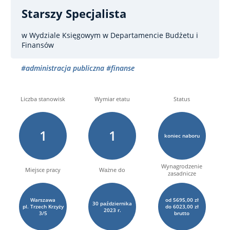
Starszy Specjalista
w Wydziale Księgowym w Departamencie Budżetu i
Finansów
#administracja publiczna
#finanse
Liczba stanowisk
Wymiar etatu
Status
1
1
koniec naboru
Wynagrodzenie
Miejsce pracy
Ważne do
zasadnicze
Warszawa
od 5695,00 zł
30
października
pl. Trzech Krzyży
do 6023,00 zł
2023 r.
3/5
brutto