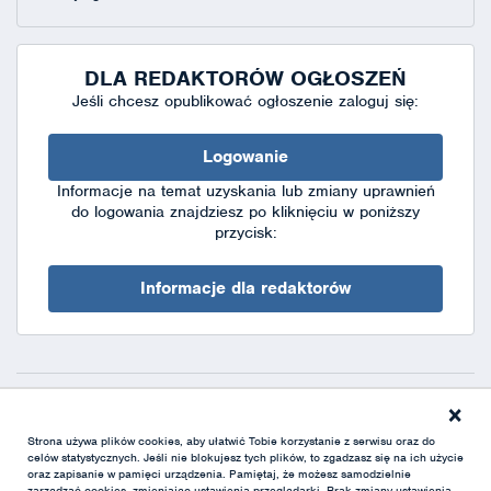
DLA REDAKTORÓW OGŁOSZEŃ
Jeśli chcesz opublikować ogłoszenie zaloguj się:
Logowanie
Informacje na temat uzyskania lub zmiany uprawnień
do logowania znajdziesz po kliknięciu w poniższy
przycisk:
Informacje dla redaktorów
×
Deklaracja dostępności
|
Polityka prywatności
|
XML
Strona używa plików cookies, aby ułatwić Tobie korzystanie z serwisu oraz do
celów statystycznych. Jeśli nie blokujesz tych plików, to zgadzasz się na ich użycie
oraz zapisanie w pamięci urządzenia. Pamiętaj, że możesz samodzielnie
zarządzać cookies, zmieniając ustawienia przeglądarki. Brak zmiany ustawienia