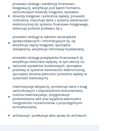
prowadzi obsługę i ewidencję finansowo-
księgową (tj. weryfikuje pod kątem formalno-
rachunkowym dowody księgowe, wystawia
dowody księgowe i polecenia zapłaty, prowadzi
rozliczenia, importuje dane z systemu bankowości
elektronicznej do systemu finansowo-księgowego,
dokonuje poleceń przelewu itp.),
prowadzi obsługę w zakresie obowiązków
sprawozdawczych i informacyjnych (tj. np.
weryfikuje zapisy księgowe, sporządza
zestawienia, weryfikuje informacje budżetowe),
prowadzi obsługę przepływów finansowych (tj.
weryfikuje dokonane wpływy, w tym zwroty na
rachunek wydatków budżetowych, sporządza
przelewy w systemie bankowości elektronicznej,
sporządza zlecenia płatności/ polecenia zapłaty w
systemach bankowych),
inwentaryzuje aktywa (tj. porównuje dane z ksiąg
rachunkowych z odpowiednimi dokumentami,
rozlicza inwentaryzacje, przygotowuje
potwierdzenia sald oraz wyjaśnia ewentualne
niezgodności rozrachunków z poszczególnymi
kontrahentami),
archiwizuje i przekazuje akta spraw do archiwum.