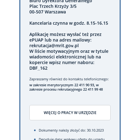
Biuro Dyrektora Generalnego
Plac Trzech Krzyży 3/5
00-507 Warszawa
Kancelaria czynna w godz. 8.15-16.15
Aplikację możesz wysłać też przez
ePUAP lub na adres mailowy:
rekrutacja@mrit.gov.pl
W liście motywacyjnym oraz w tytule
wiadomości elektronicznej lub na
kopercie wpisz numer naboru:
DBF_162
Zapraszamy również do kontaktu telefonicznego:
w zakresie merytorycznym 22 411 90 93, w
zakresie procesu rekrutacyjnego 22 411 99 48
WIĘCEJ O PRACY W URZĘDZIE
Dokumenty należy złożyć do: 30.10.2023
Decyduje data: wpływu oferty do urzędu