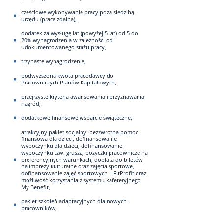
częściowe wykonywanie pracy poza siedzibą
urzędu (praca zdalna),
dodatek za wysługę lat (powyżej 5 lat) od 5 do
20% wynagrodzenia w zależności od
udokumentowanego stażu pracy,
trzynaste wynagrodzenie,
podwyższona kwota pracodawcy do
Pracowniczych Planów Kapitałowych,
przejrzyste kryteria awansowania i przyznawania
nagród,
dodatkowe finansowe wsparcie świąteczne,
atrakcyjny pakiet socjalny: bezzwrotna pomoc
finansowa dla dzieci, dofinansowanie
wypoczynku dla dzieci, dofinansowanie
wypoczynku tzw. grusza, pożyczki pracownicze na
preferencyjnych warunkach, dopłata do biletów
na imprezy kulturalne oraz zajęcia sportowe,
dofinansowanie zajęć sportowych – FitProfit oraz
możliwość korzystania z systemu kafeteryjnego
My Benefit,
pakiet szkoleń adaptacyjnych dla nowych
pracowników,