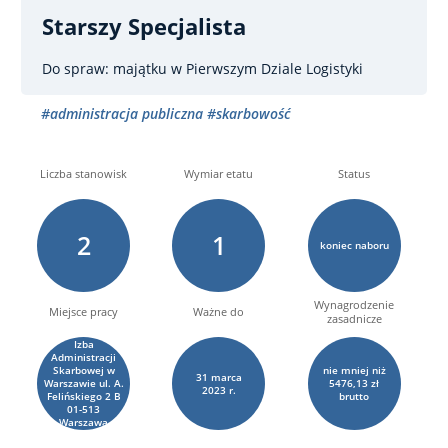
Starszy Specjalista
Do spraw: majątku
w Pierwszym Dziale Logistyki
#administracja publiczna
#skarbowość
Liczba stanowisk
Wymiar etatu
Status
2
1
koniec naboru
Wynagrodzenie
Miejsce pracy
Ważne do
zasadnicze
Izba
Administracji
Skarbowej w
nie mniej niż
31
marca
Warszawie ul. A.
5476,13 zł
2023 r.
Felińskiego 2 B
brutto
01-513
Warszawa