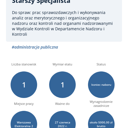
Starszy Specjalista
Do spraw: prac sprawozdawczych i wykonywania
analiz oraz merytorycznego i organizacyjnego
nadzoru oraz kontroli nad organami nadzorowanymi
w Wydziale Kontroli w Departamencie Nadzoru i
Kontroli
#administracja publiczna
Liczba stanowisk
Wymiar etatu
Status
1
1
koniec naboru
Wynagrodzenie
Miejsce pracy
Ważne do
zasadnicze
Warszawa
27
czerwca
około 5000,00 zł
Elektoralna
2
2022 r.
brutto