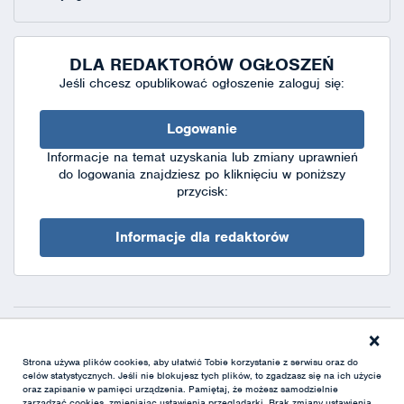
DLA REDAKTORÓW OGŁOSZEŃ
Jeśli chcesz opublikować ogłoszenie zaloguj się:
Logowanie
Informacje na temat uzyskania lub zmiany uprawnień
do logowania znajdziesz po kliknięciu w poniższy
przycisk:
Informacje dla redaktorów
×
Deklaracja dostępności
|
Polityka prywatności
|
XML
Strona używa plików cookies, aby ułatwić Tobie korzystanie z serwisu oraz do
celów statystycznych. Jeśli nie blokujesz tych plików, to zgadzasz się na ich użycie
oraz zapisanie w pamięci urządzenia. Pamiętaj, że możesz samodzielnie
zarządzać cookies, zmieniając ustawienia przeglądarki. Brak zmiany ustawienia