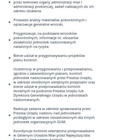
przez terenowe organy administracji miar i
administracji probierczej, zadań należących do ich
zakresu działania.
Prowadzi analizy materiałów pokontrolnych i
opracowuje generalne wnioski.
Przygotowuje, na podstawie wniosków
pokontrolnych, informacje nt. obszarów
działalności jednostek nadzorowanych
narażonych na ryzyka.
Bierze udział w przygotowywaniu projektów
planu kontroli.
Uczestniczy w przygotowaniu i przeprowadzaniu,
zgodnie z zatwierdzonym planem, kontroli
jednostek nadzorowanych przez Prezesa Urzędu,
w zakresie określonym odrębnymi przepisami oraz
bierze udział w przeprowadzaniu kontroli
doraźnych na polecenie Prezesa Urzędu lub
Dyrektora Generalnego Urzędu w jednostkach
nadzorowanych.
Realizuje zadania w zakresie sprawowania przez
Prezesa Urzędu nadzoru nad jednostkami
podległymi w zakresie niezastrzeżonym dla innych
jednostek organizacyjnych GUM.
Koordynuje kontrole zewnętrzne przeprowadzane
w Głównym Urzędzie Miar przez Najwyższą Izbę
Kontroli i inne organy kontroli.