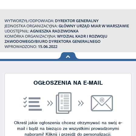
WYTWORZYŁ/ODPOWIADA:
DYREKTOR GENERALNY
JEDNOSTKA ORGANIZACYJNA:
GŁÓWNY URZĄD MIAR W WARSZAWIE
UDOSTĘPNIŁ:
AGNIESZKA RADZIWONKA
KOMÓRKA ORGANIZACYJNA:
WYDZIAŁ KADR I ROZWOJU
ZAWODOWEGO/BIURO DYREKTORA GENERALNEGO
WPROWADZONO:
15.06.2022
na górę
strony
OGŁOSZENIA NA E-MAIL
Określ jakie ogłoszenia chcesz otrzymywać na swój e-
mail i bądź na bieżąco ze wszystkimi prowadzonymi
naborami!
Kliknij i przejdź do personalizacji.