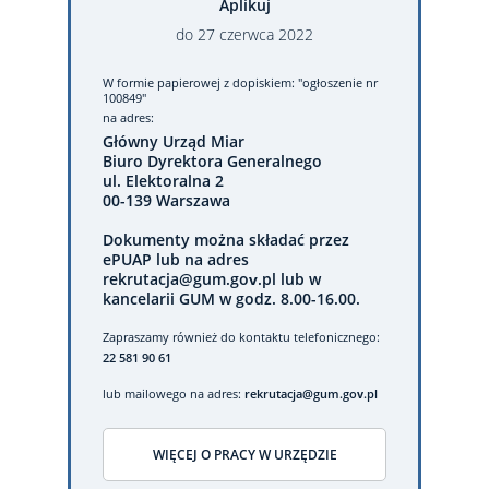
Aplikuj
do
27
czerwca
2022
W formie papierowej
z dopiskiem: "ogłoszenie nr
100849"
na adres:
Główny Urząd Miar
Biuro Dyrektora Generalnego
ul. Elektoralna 2
00-139 Warszawa
Dokumenty można składać przez
ePUAP lub na adres
rekrutacja@gum.gov.pl lub w
kancelarii GUM w godz. 8.00-16.00.
Zapraszamy również do kontaktu telefonicznego:
22 581 90 61
lub mailowego na adres:
rekrutacja@gum.gov.pl
WIĘCEJ O PRACY W URZĘDZIE