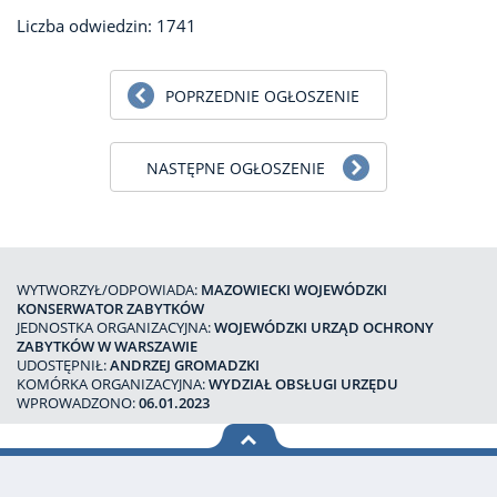
Liczba odwiedzin: 1741
POPRZEDNIE OGŁOSZENIE
NASTĘPNE OGŁOSZENIE
WYTWORZYŁ/ODPOWIADA:
MAZOWIECKI WOJEWÓDZKI
KONSERWATOR ZABYTKÓW
JEDNOSTKA ORGANIZACYJNA:
WOJEWÓDZKI URZĄD OCHRONY
ZABYTKÓW W WARSZAWIE
UDOSTĘPNIŁ:
ANDRZEJ GROMADZKI
KOMÓRKA ORGANIZACYJNA:
WYDZIAŁ OBSŁUGI URZĘDU
WPROWADZONO:
06.01.2023
na górę
strony