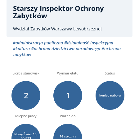
Starszy Inspektor Ochrony
Zabytków
Wydział Zabytków Warszawy Lewobrzeżnej
#administracja publiczna
#działalność inspekcyjna
#kultura
#ochrona dziedzictwa narodowego
#ochrona
zabytków
Liczba stanowisk
Wymiar etatu
Status
2
1
koniec naboru
Miejsce pracy
Ważne do
Nowy Świat 19,
16
stycznia
00-373