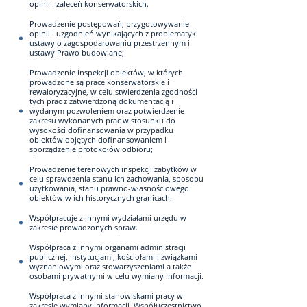
opinii i zaleceń konserwatorskich.
Prowadzenie postępowań, przygotowywanie
opinii i uzgodnień wynikających z problematyki
ustawy o zagospodarowaniu przestrzennym i
ustawy Prawo budowlane;
Prowadzenie inspekcji obiektów, w których
prowadzone są prace konserwatorskie i
rewaloryzacyjne, w celu stwierdzenia zgodności
tych prac z zatwierdzoną dokumentacją i
wydanym pozwoleniem oraz potwierdzenie
zakresu wykonanych prac w stosunku do
wysokości dofinansowania w przypadku
obiektów objętych dofinansowaniem i
sporządzenie protokołów odbioru;
Prowadzenie terenowych inspekcji zabytków w
celu sprawdzenia stanu ich zachowania, sposobu
użytkowania, stanu prawno-własnościowego
obiektów w ich historycznych granicach.
Współpracuje z innymi wydziałami urzędu w
zakresie prowadzonych spraw.
Współpraca z innymi organami administracji
publicznej, instytucjami, kościołami i związkami
wyznaniowymi oraz stowarzyszeniami a także
osobami prywatnymi w celu wymiany informacji.
Współpraca z innymi stanowiskami pracy w
zakresie wymiany informacji. Współuczestnictwo